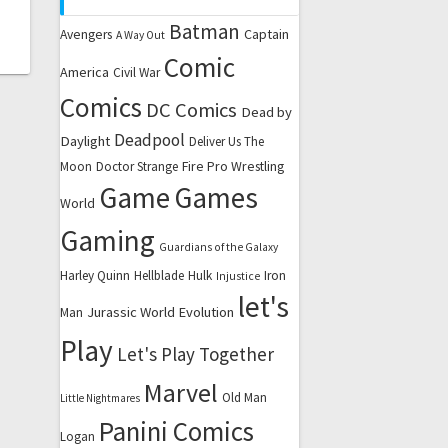
Batman
Captain
Avengers
A Way Out
Comic
America
Civil War
Comics
DC Comics
Dead by
Deadpool
Daylight
Deliver Us The
Fire Pro Wrestling
Moon
Doctor Strange
Game
Games
World
Gaming
Guardians of the Galaxy
Harley Quinn
Hellblade
Hulk
Iron
Injustice
let's
Jurassic World Evolution
Man
Play
Let's Play Together
Marvel
Old Man
Little Nightmares
Panini Comics
Logan