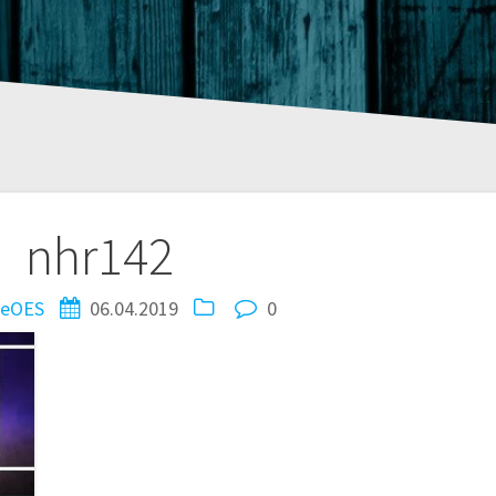
tion
nhr142
zeOES
06.04.2019
0