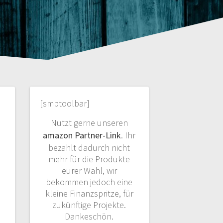
[smbtoolbar]
Nutzt gerne unseren
amazon Partner-Link
. Ihr
bezahlt dadurch nicht
mehr für die Produkte
eurer Wahl, wir
bekommen jedoch eine
kleine Finanzspritze, für
zukünftige Projekte.
Dankeschön.