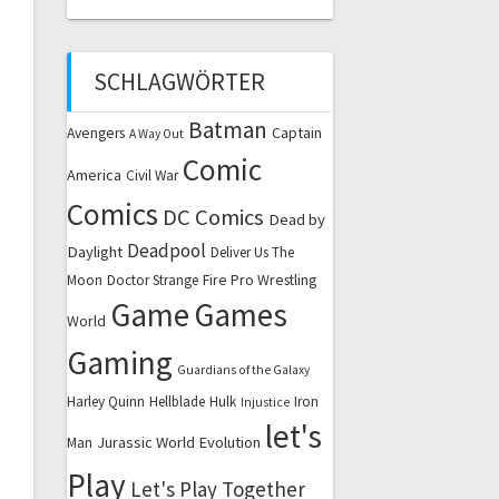
SCHLAGWÖRTER
Batman
Captain
Avengers
A Way Out
Comic
America
Civil War
Comics
DC Comics
Dead by
Deadpool
Daylight
Deliver Us The
Fire Pro Wrestling
Moon
Doctor Strange
Game
Games
World
Gaming
Guardians of the Galaxy
Harley Quinn
Hellblade
Hulk
Iron
Injustice
let's
Jurassic World Evolution
Man
Play
Let's Play Together