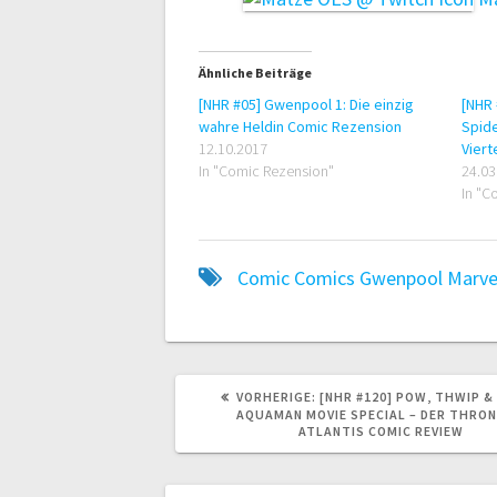
Ähnliche Beiträge
[NHR #05] Gwenpool 1: Die einzig
[NHR 
wahre Heldin Comic Rezension
Spide
12.10.2017
Vier
In "Comic Rezension"
24.03
In "C
Comic
Comics
Gwenpool
Marve
VORHERIGER
VORHERIGE:
[NHR #120] POW, THWIP &
BEITRAG:
AQUAMAN MOVIE SPECIAL – DER THRON
ATLANTIS COMIC REVIEW