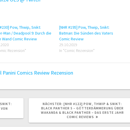
#230] Pow, Thwip, Snikt:
[NHR #195] Pow, Thwip, Snikt:
r-Man / Deadpool 9: Durch die
Batman: Die Sünden des Vaters
te Wand Comic Review
Comic Review
.2020
29.10.2019
omic Rezension"
In "Comic Rezension"
l
Panini Comics
Review
Rezension
NÄCHSTER
 SNIKT:
NÄCHSTER:
[NHR #122] POW, THWIP & SNIKT:
BEITRAG:
BLACK PANTHER 5 – GÖTTERDÄMMERUNG ÜBER
 VON
WAKANDA & BLACK PANTHER – DAS ERSTE JAHR
COMIC REVIEWS