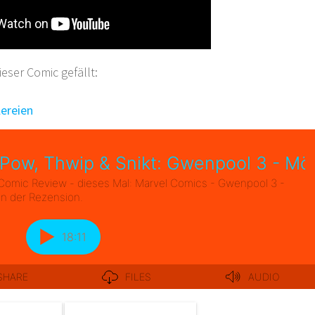
ser Comic gefällt:
n
lereien