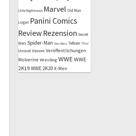
Marvel
Old Man
Little Nightmares
Panini Comics
Logan
Review
Rezension
Secret
Spider-Man
Wars
Telltale
Thor
Star Wars
Veröffentlichungen
Venom
Unravel
WWE
WWE
Wolverine
Wrestling
2K19
WWE 2K20
X-Men