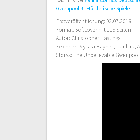
Gwenpool 3: Mörderische Spiele
Erstveröffentlichung: 03.07.2018
Format: Softcover mit 116 Seiten
Autor: Christopher Hastings
Zeichner: Myisha Haynes, Gurihiru, A
Storys: The Unbelievable Gwenpool