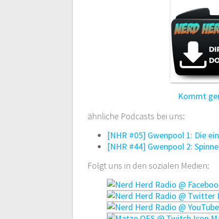
Kommt gern
ähnliche Podcasts bei uns:
[NHR #05] Gwenpool 1: Die ei
[NHR #44] Gwenpool 2: Spinnen
Folgt uns in den sozialen Medien:
Ma