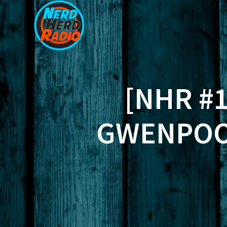
Zum
Inhalt
springen
[NHR #1
GWENPOOL