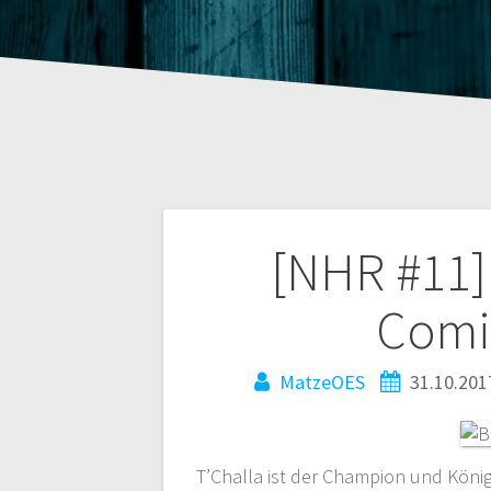
Beitragsnaviga
[NHR #11] 
Comi
MatzeOES
31.10.201
T’Challa ist der Champion und Köni