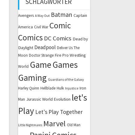
SCHLAGWÖRTER
Batman
Captain
Avengers
A Way Out
Comic
America
Civil War
Comics
DC Comics
Dead by
Deadpool
Daylight
Deliver Us The
Fire Pro Wrestling
Moon
Doctor Strange
Game
Games
World
Gaming
Guardians of the Galaxy
Harley Quinn
Hellblade
Hulk
Iron
Injustice
let's
Jurassic World Evolution
Man
Play
Let's Play Together
Marvel
Old Man
Little Nightmares