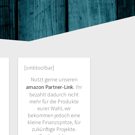
[smbtoolbar]
Nutzt gerne unseren
amazon Partner-Link
. Ihr
bezahlt dadurch nicht
mehr für die Produkte
eurer Wahl, wir
bekommen jedoch eine
kleine Finanzspritze, für
zukünftige Projekte.