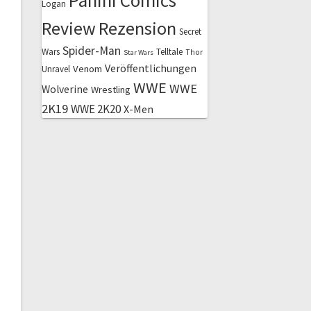
Panini Comics
Logan
Review
Rezension
Secret
Spider-Man
Wars
Telltale
Thor
Star Wars
Veröffentlichungen
Venom
Unravel
WWE
WWE
Wolverine
Wrestling
2K19
WWE 2K20
X-Men