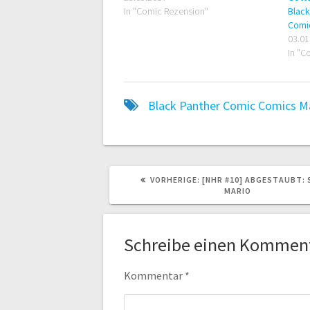
In "Comic Rezension"
Black
Comi
03.01
In "C
Black Panther
Comic
Comics
M
VORHERIGER
VORHERIGE:
[NHR #10] ABGESTAUBT:
BEITRAG:
MARIO
Schreibe einen Kommen
Kommentar
*