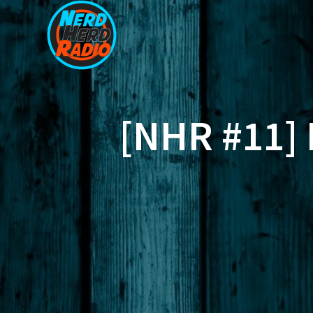
Zum
Inhalt
springen
[NHR #11]