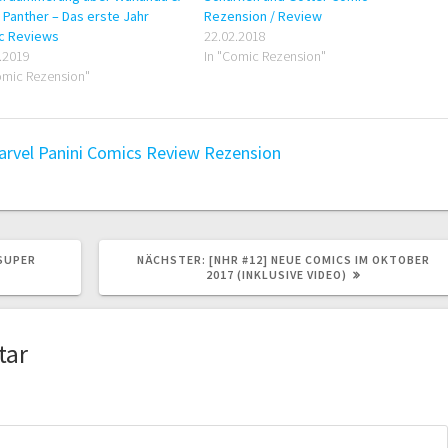
 Panther – Das erste Jahr
Rezension / Review
c Reviews
22.02.2018
.2019
In "Comic Rezension"
omic Rezension"
arvel
Panini Comics
Review
Rezension
NÄCHSTER
 SUPER
NÄCHSTER:
[NHR #12] NEUE COMICS IM OKTOBER
BEITRAG:
2017 (INKLUSIVE VIDEO)
tar