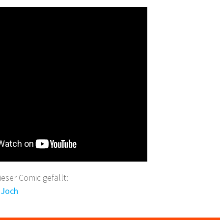
ser Comic gefällt:
 Joch