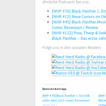
ähnliche Podcasts bei uns:
[NHP #76] Black Panther 1: E
[NHR #12] Neue Comics im Okt
[NHR #45] Black Panther Movie
Comic Rezension / Review
[NHR #122] Pow, Thwip & Sni
Black Panther – Das erste Jah
Folgt uns in den sozialen Medien:
Ma
Ähnliche Beiträge
[NHP #76] Black Panther 1: Ein Volk
[NHR 
unter dem Joch Comic Rezension
Black
28.05.2017
Gött