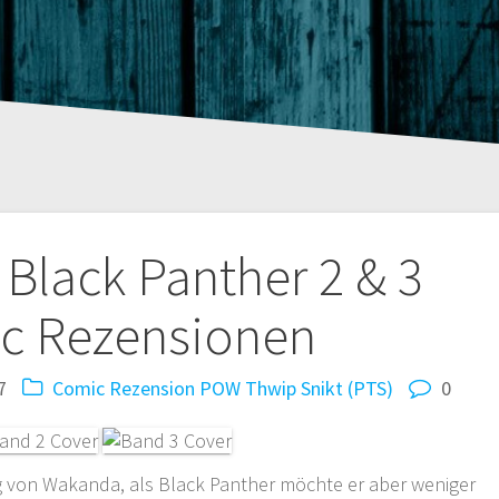
tion
Black Panther 2 & 3
c Rezensionen
7
Comic Rezension
POW Thwip Snikt (PTS)
0
g von Wakanda, als Black Panther möchte er aber weniger