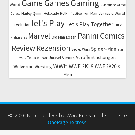
Game
Games
Gaming
World
Guardians of the
Jurassic World
Harley Quinn
Hellblade
Hulk
Iron Man
Galaxy
Injustice
let's Play
Let's Play Together
Evolution
Little
Marvel
Panini Comics
Old Man Logan
Nightmares
Review
Rezension
Spider-Man
Secret Wars
Star
Veröffentlichungen
Venom
Telltale
Unravel
Thor
Wars
WWE
WWE 2K19
WWE 2K20
X-
Wolverine
Wrestling
Men
© 2026 Nerd Herd Radio. WordPress mit dem Theme
OnePage Express
.