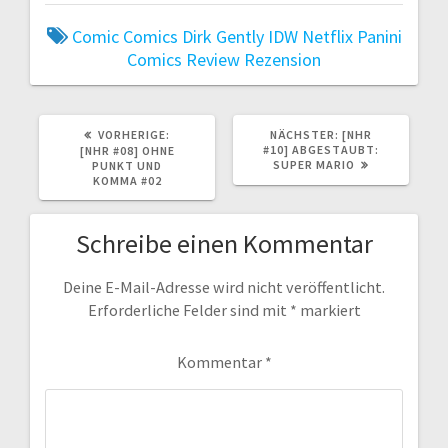
Comic
Comics
Dirk Gently
IDW
Netflix
Panini
Comics
Review
Rezension
VORHERIGER
NÄCHSTER
VORHERIGE:
NÄCHSTER:
[NHR
BEITRAG:
BEITRAG:
#10] ABGESTAUBT:
[NHR #08] OHNE
SUPER MARIO
PUNKT UND
KOMMA #02
Schreibe einen Kommentar
Deine E-Mail-Adresse wird nicht veröffentlicht.
Erforderliche Felder sind mit
*
markiert
Kommentar
*