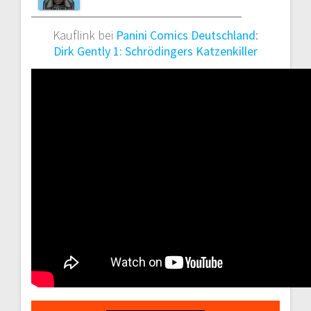
Kauflink bei
Panini Comics Deutschland
:
Dirk Gently 1: Schrödingers Katzenkiller