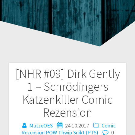
[NHR #09] Dirk Gently
Beitragsnavigation
1 – Schrödingers
Katzenkiller Comic
Rezension
MatzeOES
24.10.2017
Comic
Rezension
POW Thwip Snikt (PTS)
0