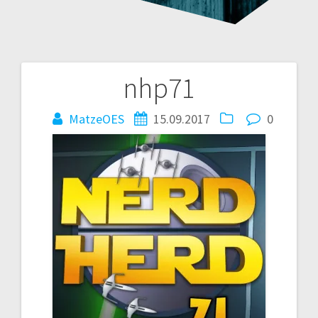
nhp71
Beitragsnavigation
MatzeOES
15.09.2017
0