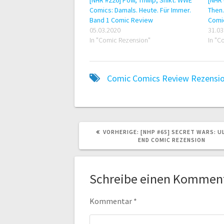
Comics: Damals. Heute. Für Immer.
Then.
Band 1 Comic Review
Comi
05.03.2020
31.03
In "Comic Rezension"
In "C
Comic
Comics
Review
Rezensi
VORHERIGER
VORHERIGE:
[NHP #65] SECRET WARS: U
BEITRAG:
END COMIC REZENSION
Schreibe einen Kommen
Kommentar
*