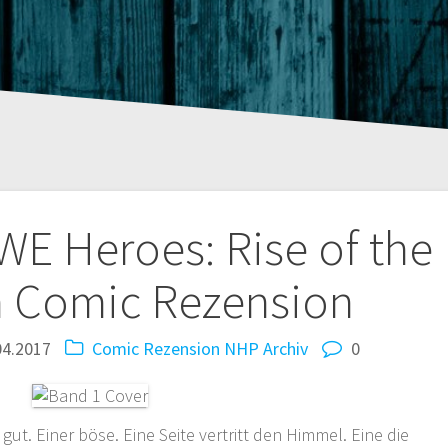
tion
E Heroes: Rise of the
n Comic Rezension
04.2017
Comic Rezension
NHP Archiv
0
 gut. Einer böse. Eine Seite vertritt den Himmel. Eine die