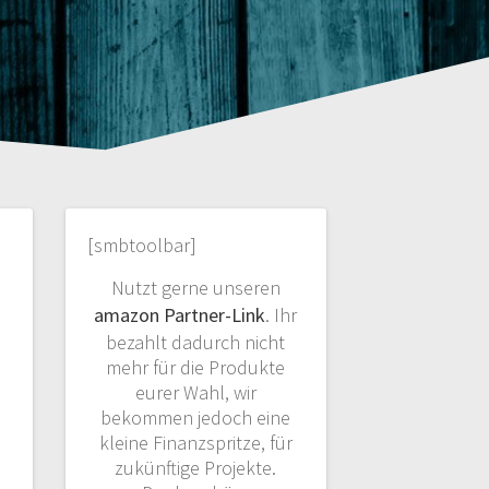
[smbtoolbar]
Nutzt gerne unseren
amazon Partner-Link
. Ihr
bezahlt dadurch nicht
mehr für die Produkte
eurer Wahl, wir
bekommen jedoch eine
kleine Finanzspritze, für
zukünftige Projekte.