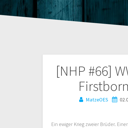
Beitragsnaviga
[NHP #66] WW
Firstbor
MatzeOES
02.
Ein ewiger Krieg zweier Brüder. Einer