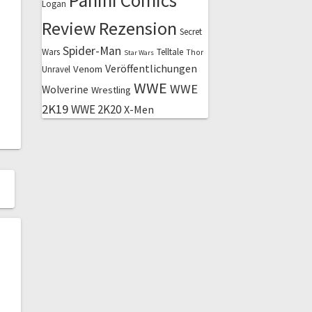
Panini Comics
Logan
Review
Rezension
Secret
Spider-Man
Wars
Telltale
Thor
Star Wars
Veröffentlichungen
Venom
Unravel
WWE
WWE
Wolverine
Wrestling
2K19
WWE 2K20
X-Men