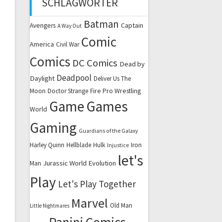
SCHLAGWÖRTER
Batman
Captain
Avengers
A Way Out
Comic
America
Civil War
Comics
DC Comics
Dead by
Deadpool
Daylight
Deliver Us The
Fire Pro Wrestling
Moon
Doctor Strange
Game
Games
World
Gaming
Guardians of the Galaxy
Harley Quinn
Hellblade
Hulk
Iron
Injustice
let's
Jurassic World Evolution
Man
Play
Let's Play Together
Marvel
Old Man
Little Nightmares