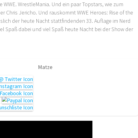
ise WWE. WrestleMania. Und ein paar Topstars, wie zum
oder Chris Jericho. Und rauskommt WWE Heroes: Rise of the
sslich der heute Nacht stattfindenden 33. Auflage im Nerd
iel Spaß dabei und viel Spaß heute Nacht bei der Show der
Matze