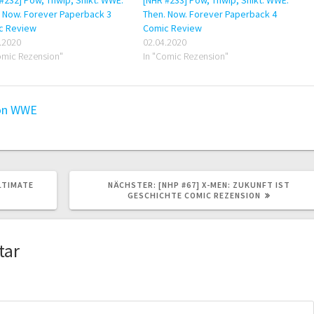
 Now. Forever Paperback 3
Then. Now. Forever Paperback 4
c Review
Comic Review
.2020
02.04.2020
omic Rezension"
In "Comic Rezension"
on
WWE
NÄCHSTER
LTIMATE
NÄCHSTER:
[NHP #67] X-MEN: ZUKUNFT IST
BEITRAG:
GESCHICHTE COMIC REZENSION
tar