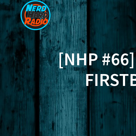
Zum
Inhalt
springen
[NHP #66
FIRST