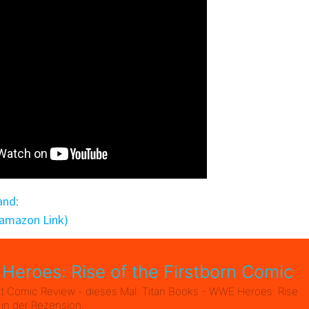
and
:
(amazon Link)