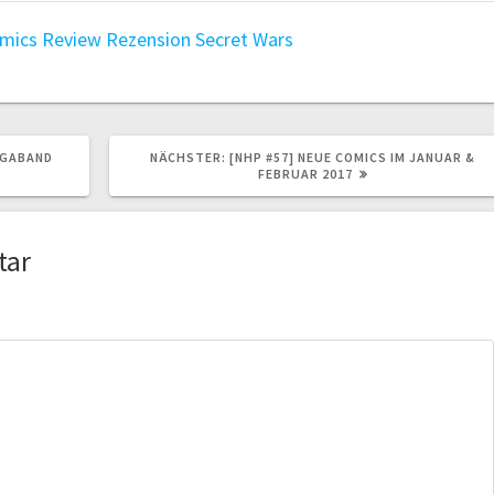
omics
Review
Rezension
Secret Wars
NÄCHSTER
EGABAND
NÄCHSTER:
[NHP #57] NEUE COMICS IM JANUAR &
BEITRAG:
FEBRUAR 2017
tar