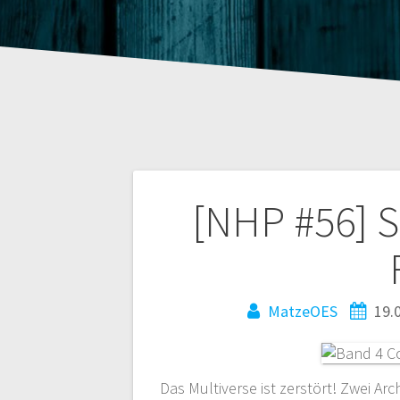
Beitragsnaviga
[NHP #56] S
MatzeOES
19.
Das Multiverse ist zerstört! Zwei A