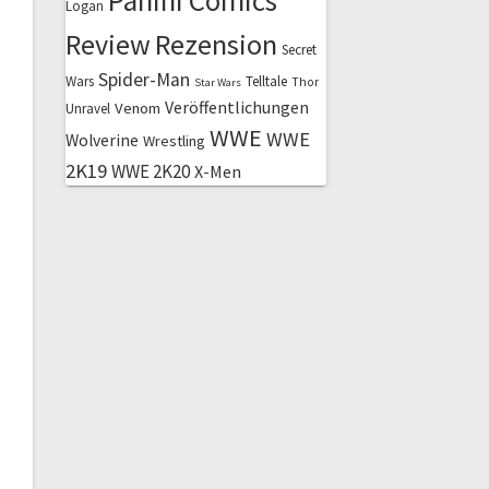
Panini Comics
Logan
Review
Rezension
Secret
Spider-Man
Wars
Telltale
Thor
Star Wars
Veröffentlichungen
Venom
Unravel
WWE
WWE
Wolverine
Wrestling
2K19
WWE 2K20
X-Men