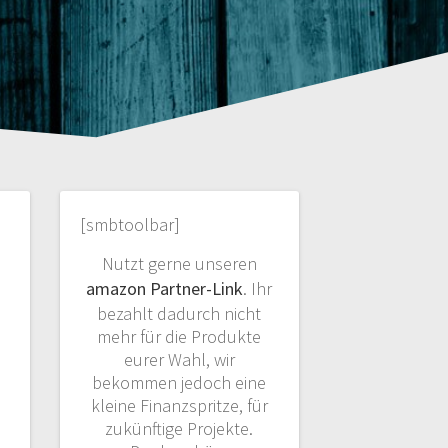
[smbtoolbar]
Nutzt gerne unseren
amazon Partner-Link
. Ihr
bezahlt dadurch nicht
mehr für die Produkte
eurer Wahl, wir
bekommen jedoch eine
kleine Finanzspritze, für
zukünftige Projekte.