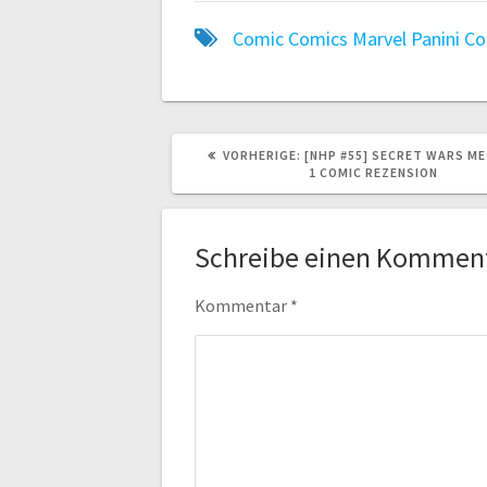
Comic
Comics
Marvel
Panini C
VORHERIGER
VORHERIGE:
[NHP #55] SECRET WARS M
BEITRAG:
1 COMIC REZENSION
Schreibe einen Kommen
Kommentar
*