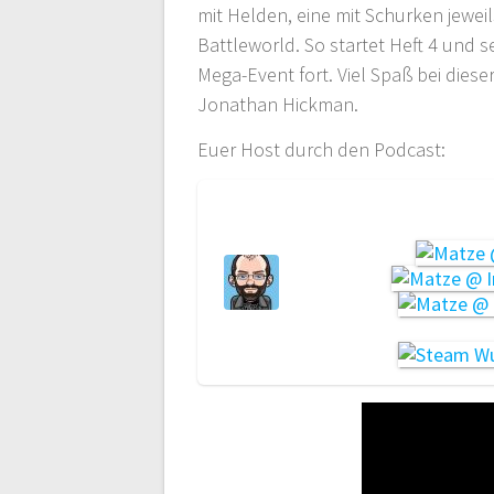
mit Helden, eine mit Schurken jewei
Battleworld. So startet Heft 4 und
Mega-Event fort. Viel Spaß bei dies
Jonathan Hickman.
Euer Host durch den Podcast: