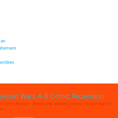
Man
Inhumans
Zombies