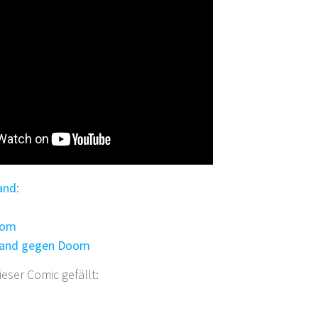
and
:
oom
stand gegen Doom
ser Comic gefällt: