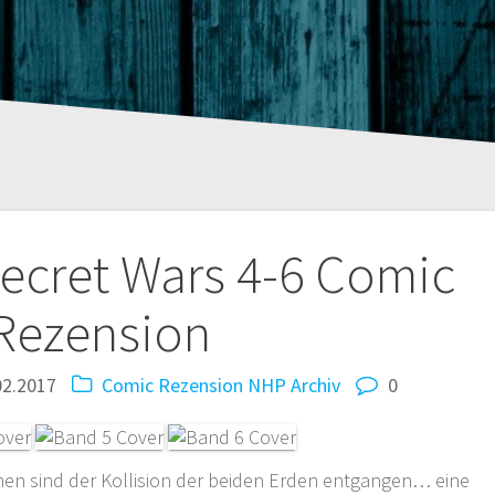
tion
ecret Wars 4-6 Comic
Rezension
02.2017
Comic Rezension
NHP Archiv
0
rchen sind der Kollision der beiden Erden entgangen… eine