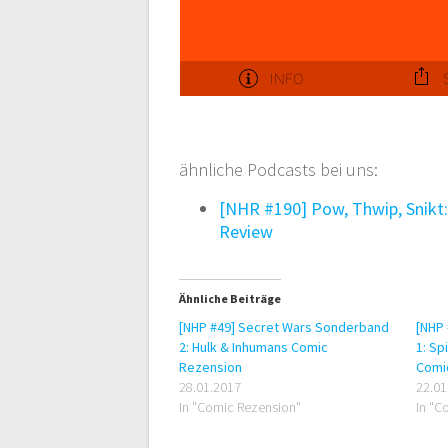
ähnliche Podcasts bei uns:
[NHR #190] Pow, Thwip, Snikt:
Review
Ähnliche Beiträge
[NHP #49] Secret Wars Sonderband
[NHP
2: Hulk & Inhumans Comic
1: Sp
Rezension
Comi
28.01.2017
22.01
In "Comic Rezension"
In "C