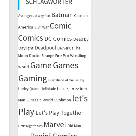
SCHLAGWÖRTER
Batman
Captain
Avengers
A Way Out
Comic
America
Civil War
Comics
DC Comics
Dead by
Deadpool
Daylight
Deliver Us The
Fire Pro Wrestling
Moon
Doctor Strange
Game
Games
World
Gaming
Guardians of the Galaxy
Harley Quinn
Hellblade
Hulk
Iron
Injustice
let's
Jurassic World Evolution
Man
Play
Let's Play Together
Marvel
Old Man
Little Nightmares