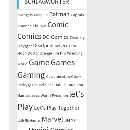
SCHLAGWÖRTER
Batman
Captain
Avengers
A Way Out
Comic
America
Civil War
Comics
DC Comics
Dead by
Deadpool
Daylight
Deliver Us The
Fire Pro Wrestling
Moon
Doctor Strange
Game
Games
World
Gaming
Guardians of the Galaxy
Harley Quinn
Hellblade
Hulk
Iron
Injustice
let's
Jurassic World Evolution
Man
Play
Let's Play Together
Marvel
Old Man
Little Nightmares