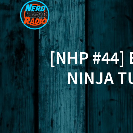
Zum
Inhalt
springen
[NHP #44]
NINJA T