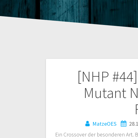
Beitragsnaviga
[NHP #44
Mutant N
MatzeOES
28.
Ein Crossover der besonderen Art. B