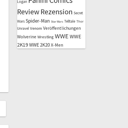
Panini Comics
Logan
Review
Rezension
Secret
Spider-Man
Wars
Telltale
Thor
Star Wars
Veröffentlichungen
Venom
Unravel
WWE
WWE
Wolverine
Wrestling
2K19
WWE 2K20
X-Men