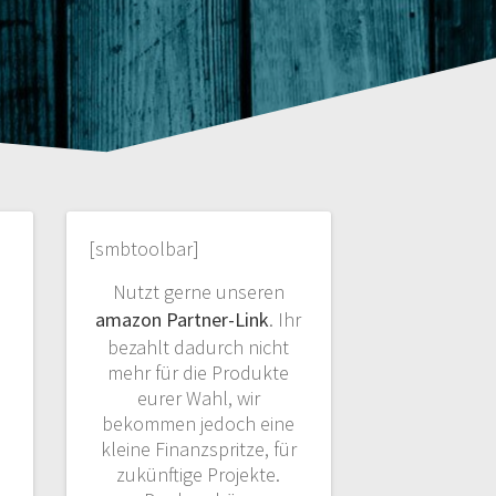
[smbtoolbar]
Nutzt gerne unseren
amazon Partner-Link
. Ihr
bezahlt dadurch nicht
mehr für die Produkte
eurer Wahl, wir
bekommen jedoch eine
kleine Finanzspritze, für
zukünftige Projekte.