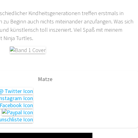
chiedlicher Kindheitsgenerationen treffen erstmals in
 zu Beginn auch nichts miteinander anzufangen. Was sich
und künstlerisch toll inszeniert. Viel Spaß mit meinem
Ninja Turtles.
Matze