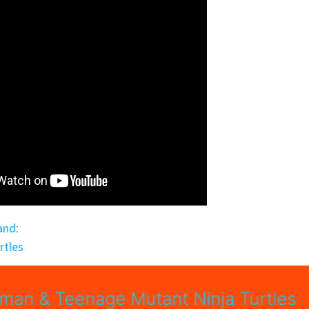
and
:
rtles