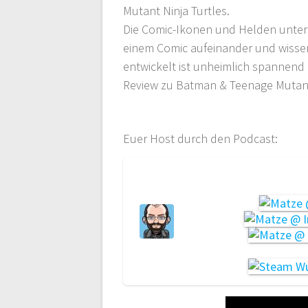
Mutant Ninja Turtles.
Die Comic-Ikonen und Helden unters
einem Comic aufeinander und wissen
entwickelt ist unheimlich spannend 
Review zu Batman & Teenage Mutant 
Euer Host durch den Podcast: