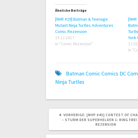
Ähnliche Beiträge
[NHR #29] Batman & Teenage
[NHR 
Mutant Ninja Turtles Adventures
Batma
Comic Rezension
Turtl
19.12.2017
York
In "Comic Rezension"
17.01
In "C
Batman
Comic
Comics
DC Com
Ninja Turtles
VORHERIGER
VORHERIGE:
[NHP #43] CONTEST OF CH
BEITRAG:
– STURM DER SUPERHELDEN 1: RING FREI
REZENSION