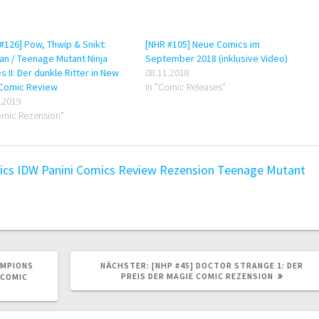
#126] Pow, Thwip & Snikt:
[NHR #105] Neue Comics im
n / Teenage Mutant Ninja
September 2018 (inklusive Video)
es II: Der dunkle Ritter in New
08.11.2018
 Comic Review
In "Comic Releases"
.2019
omic Rezension"
ics
IDW
Panini Comics
Review
Rezension
Teenage Mutant
NÄCHSTER
AMPIONS
NÄCHSTER:
[NHP #45] DOCTOR STRANGE 1: DER
BEITRAG:
PREIS DER MAGIE COMIC REZENSION
 COMIC