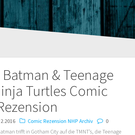
tion
] Batman & Teenage
inja Turtles Comic
Rezension
12.2016
Comic Rezension
NHP Archiv
0
atman trifft in Gotham City auf die TMNT’s, die Teenage