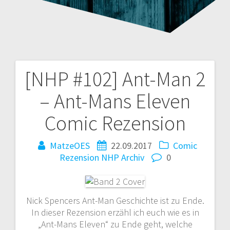
[NHP #102] Ant-Man 2
Beitragsnavigation
– Ant-Mans Eleven
Comic Rezension
MatzeOES
22.09.2017
Comic
Rezension
NHP Archiv
0
Nick Spencers Ant-Man Geschichte ist zu Ende.
In dieser Rezension erzähl ich euch wie es in
„Ant-Mans Eleven“ zu Ende geht, welche