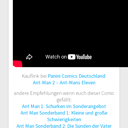
Kauflink bei
Panini Comics Deutschland
:
Ant-Man 2 – Ant-Mans Eleven
andere Empfehlungen wenn euch dieser Comic
gefällt:
Ant Man 1: Schurken im Sonderangebot
Ant Man Sonderband 1: Kleine und große
Schwierigkeiten
Ant Man Sonderband 2: Die Sünden der Väter