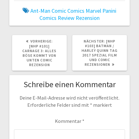
Ant-Man
Comic
Comics
Marvel
Panini
Comics
Review
Rezension
VORHERIGER
NÄCHSTER
VORHERIGE:
NÄCHSTER:
[NHP
BEITRAG:
BEITRAG:
#103] BATMAN /
[NHP #101]
HARLEY QUINN TAG
CARNAGE 3: ALLES
2017 SPEZIAL FILM
BÖSE KOMMT VON
UND COMIC
UNTEN COMIC
REZENSIONEN
REZENSION
Schreibe einen Kommentar
Deine E-Mail-Adresse wird nicht veröffentlicht.
Erforderliche Felder sind mit
*
markiert
Kommentar
*