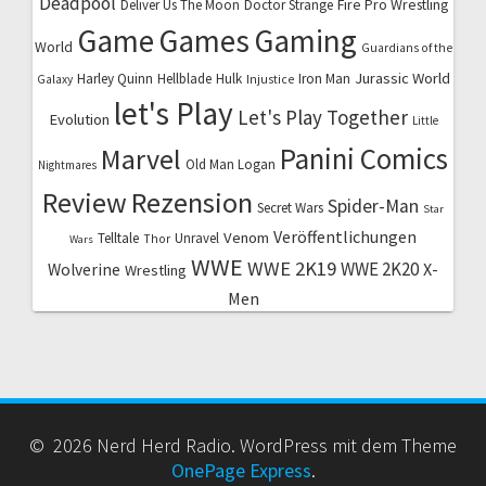
Deadpool
Fire Pro Wrestling
Deliver Us The Moon
Doctor Strange
Game
Games
Gaming
World
Guardians of the
Jurassic World
Harley Quinn
Hellblade
Hulk
Iron Man
Galaxy
Injustice
let's Play
Let's Play Together
Evolution
Little
Marvel
Panini Comics
Old Man Logan
Nightmares
Review
Rezension
Spider-Man
Secret Wars
Star
Veröffentlichungen
Venom
Telltale
Unravel
Thor
Wars
WWE
WWE 2K19
WWE 2K20
X-
Wolverine
Wrestling
Men
© 2026 Nerd Herd Radio. WordPress mit dem Theme
OnePage Express
.