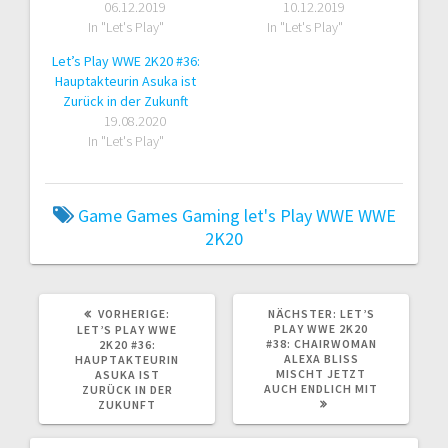
06.12.2019
10.12.2019
In "Let's Play"
In "Let's Play"
Let’s Play WWE 2K20 #36:
Hauptakteurin Asuka ist
Zurück in der Zukunft
19.08.2020
In "Let's Play"
Game
Games
Gaming
let's Play
WWE
WWE
2K20
VORHERIGER
NÄCHSTER
VORHERIGE:
NÄCHSTER:
LET’S
BEITRAG:
BEITRAG:
PLAY WWE 2K20
LET’S PLAY WWE
#38: CHAIRWOMAN
2K20 #36:
ALEXA BLISS
HAUPTAKTEURIN
MISCHT JETZT
ASUKA IST
AUCH ENDLICH MIT
ZURÜCK IN DER
ZUKUNFT