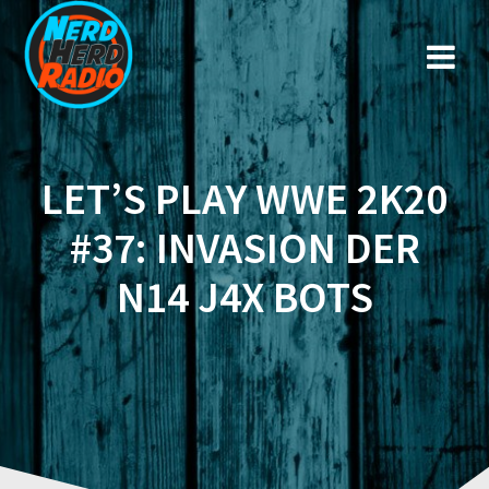
Zum
Inhalt
springen
LET’S PLAY WWE 2K20
#37: INVASION DER
N14 J4X BOTS