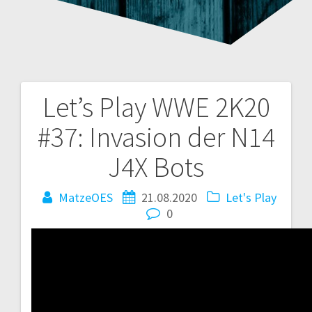
Let’s Play WWE 2K20
Beitragsnavigation
#37: Invasion der N14
J4X Bots
MatzeOES
21.08.2020
Let's Play
0