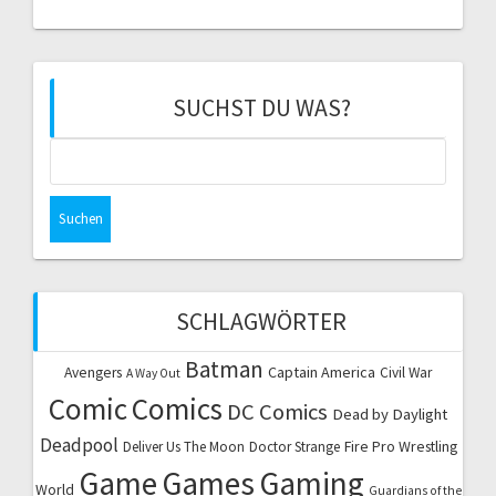
SUCHST DU WAS?
Suchen
nach:
SCHLAGWÖRTER
Batman
Captain America
Avengers
Civil War
A Way Out
Comic
Comics
DC Comics
Dead by Daylight
Deadpool
Fire Pro Wrestling
Deliver Us The Moon
Doctor Strange
Game
Games
Gaming
World
Guardians of the