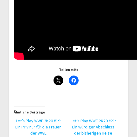
Teilen mit:
Ähnliche Beiträge
Let’s Play WWE 2K20 #19:
Let’s Play WWE 2K20 #21:
Ein PPV nur für die Frauen
Ein würdiger Abschluss
der WWE
der bisherigen Reise