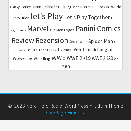
Jurassic World
Harley Quinn
Hellblade
Hulk
Iron Man
Galaxy
Injustice
let's Play
Let's Play Together
Evolution
Little
Marvel
Panini Comics
Old Man Logan
Nightmares
Review
Rezension
Spider-Man
Secret Wars
Star
Veröffentlichungen
Venom
Telltale
Unravel
Thor
Wars
WWE
WWE 2K19
WWE 2K20
X-
Wolverine
Wrestling
Men
© 2026 Nerd Herd Radio. WordPress mit dem Theme
OnePage Express
.