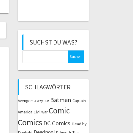
SUCHST DU WAS?
Suchen
nach:
SCHLAGWÖRTER
Batman
Captain
Avengers
A Way Out
Comic
America
Civil War
Comics
DC Comics
Dead by
Deadpool
Daylight
Deliver Us The