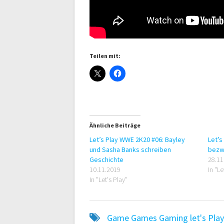
Teilen mit:
Ähnliche Beiträge
Let’s Play WWE 2K20 #06: Bayley
Let’s
und Sasha Banks schreiben
bezwi
Geschichte
28.11
10.11.2019
In "Le
In "Let's Play"
Game
Games
Gaming
let's Pla