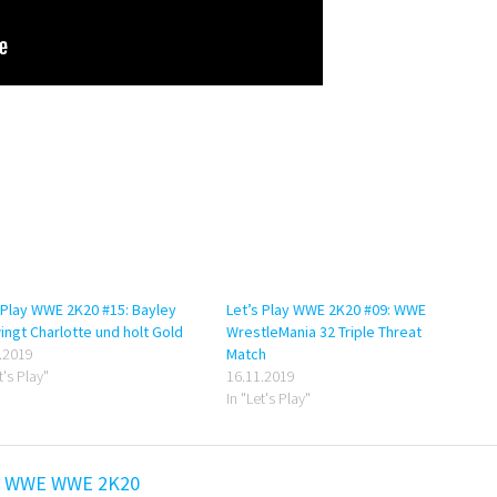
 Play WWE 2K20 #15: Bayley
Let’s Play WWE 2K20 #09: WWE
ngt Charlotte und holt Gold
WrestleMania 32 Triple Threat
.2019
Match
t's Play"
16.11.2019
In "Let's Play"
y
WWE
WWE 2K20