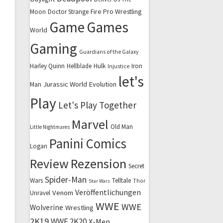
Fire Pro Wrestling
Moon
Doctor Strange
Game
Games
World
Gaming
Guardians of the Galaxy
Harley Quinn
Hellblade
Hulk
Iron
Injustice
let's
Jurassic World Evolution
Man
Play
Let's Play Together
Marvel
Old Man
Little Nightmares
Panini Comics
Logan
Review
Rezension
Secret
Spider-Man
Wars
Telltale
Thor
Star Wars
Veröffentlichungen
Venom
Unravel
WWE
WWE
Wolverine
Wrestling
2K19
WWE 2K20
X-Men