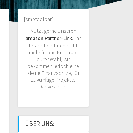
[smbtoolbar]
Nutzt gerne unseren
amazon Partner-Link
. Ihr
bezahlt dadurch nicht
mehr für die Produkte
eurer Wahl, wir
bekommen jedoch eine
kleine Finanzspritze, für
zukünftige Projekte.
Dankeschön.
ÜBER UNS: