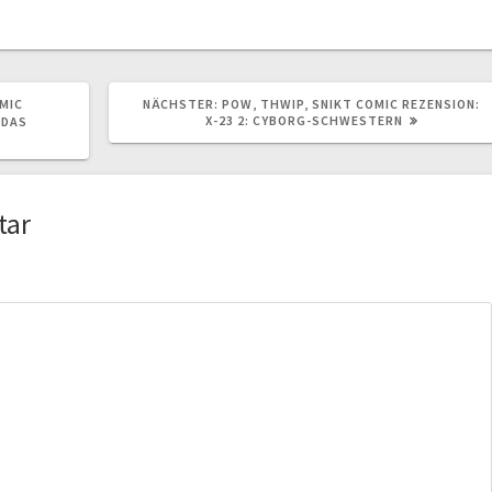
NÄCHSTER
MIC
NÄCHSTER:
POW, THWIP, SNIKT COMIC REZENSION:
BEITRAG:
X-23 2: CYBORG-SCHWESTERN
 DAS
tar