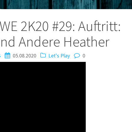
tion
WE 2K20 #29: Auftritt:
und Andere Heather
S
05.08.2020
Let's Play
0