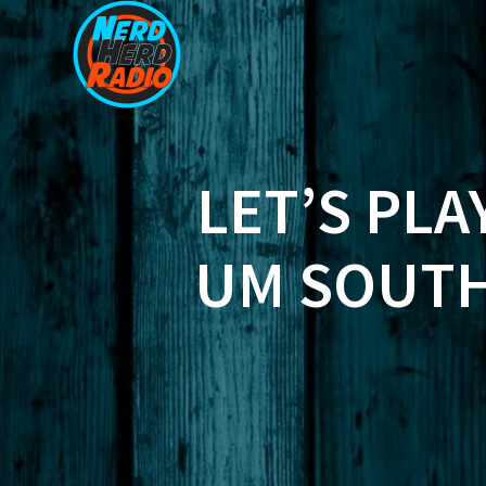
Zum
Inhalt
springen
LET’S PLA
UM SOUTH