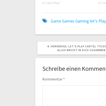
In "Let's Play"
In "Le
Game
Games
Gaming
let's Pla
VORHERIGER
VORHERIGE:
LET’S PLAY CARTEL TYCOO
BEITRAG:
ALLES BRICHT IN SICH ZUSAMMEN
Schreibe einen Kommen
Kommentar
*