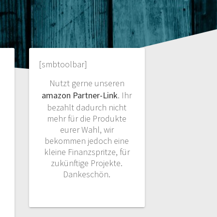
[smbtoolbar]
Nutzt gerne unseren
amazon Partner-Link
. Ihr
bezahlt dadurch nicht
mehr für die Produkte
eurer Wahl, wir
bekommen jedoch eine
kleine Finanzspritze, für
zukünftige Projekte.
Dankeschön.