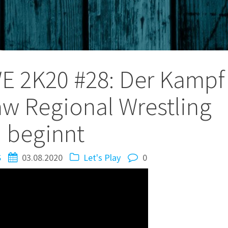
tion
WE 2K20 #28: Der Kampf
w Regional Wrestling
beginnt
S
03.08.2020
Let's Play
0