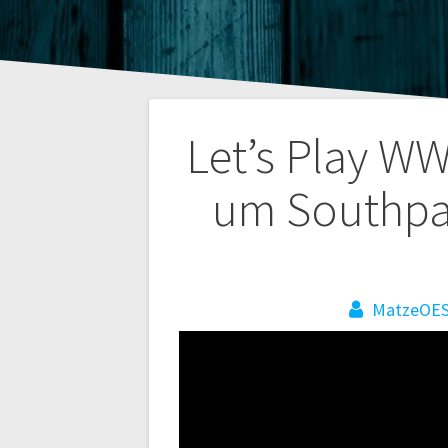
Beitragsnaviga
Let’s Play W
um Southpa
MatzeOE