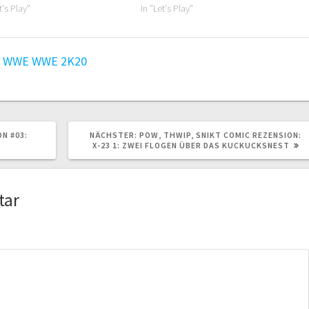
t's Play"
In "Let's Play"
y
WWE
WWE 2K20
NÄCHSTER
N #03:
NÄCHSTER:
POW, THWIP, SNIKT COMIC REZENSION:
BEITRAG:
X-23 1: ZWEI FLOGEN ÜBER DAS KUCKUCKSNEST
tar