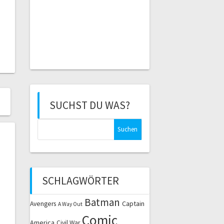
SUCHST DU WAS?
Suchen
nach:
SCHLAGWÖRTER
Batman
Captain
Avengers
A Way Out
Comic
America
Civil War