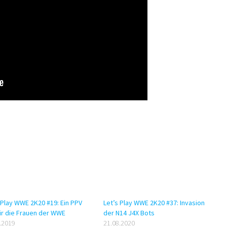
 Play WWE 2K20 #19: Ein PPV
Let’s Play WWE 2K20 #37: Invasion
ür die Frauen der WWE
der N14 J4X Bots
.2019
21.08.2020