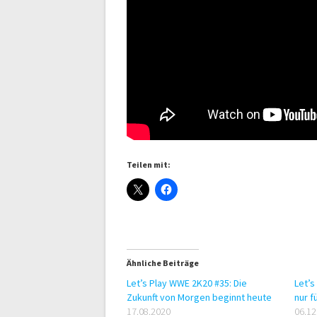
Teilen mit:
Ähnliche Beiträge
Let’s Play WWE 2K20 #35: Die
Let’s
Zukunft von Morgen beginnt heute
nur f
17.08.2020
06.12