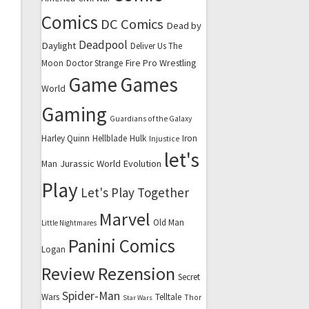
Comics
DC Comics
Dead by
Deadpool
Daylight
Deliver Us The
Fire Pro Wrestling
Moon
Doctor Strange
Game
Games
World
Gaming
Guardians of the Galaxy
Harley Quinn
Hellblade
Hulk
Iron
Injustice
let's
Jurassic World Evolution
Man
Play
Let's Play Together
Marvel
Old Man
Little Nightmares
Panini Comics
Logan
Review
Rezension
Secret
Spider-Man
Wars
Telltale
Thor
Star Wars