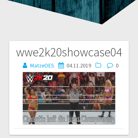
wwe2k20showcase04
Beitragsnavigation
MatzeOES
04.11.2019
0