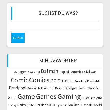
SUCHST DU WAS?
Suchen
nach:
SCHLAGWÖRTER
Batman
Captain America
Avengers
Civil War
A Way Out
Comic
Comics
DC Comics
Dead by Daylight
Deadpool
Fire Pro Wrestling
Deliver Us The Moon
Doctor Strange
Game
Games
Gaming
World
Guardians of the
Jurassic World
Harley Quinn
Hellblade
Hulk
Iron Man
Galaxy
Injustice