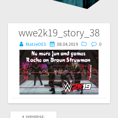
wwe2k19_story_38
Beitragsnavigation
MatzeOES
08.04.2019
0
VORHERIGER
VORHERIGE: