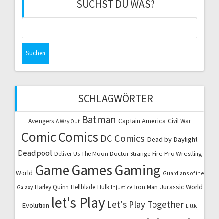
SUCHST DU WAS?
Suchen
nach:
SCHLAGWÖRTER
Batman
Captain America
Avengers
Civil War
A Way Out
Comic
Comics
DC Comics
Dead by Daylight
Deadpool
Fire Pro Wrestling
Deliver Us The Moon
Doctor Strange
Game
Games
Gaming
World
Guardians of the
Jurassic World
Harley Quinn
Hellblade
Hulk
Iron Man
Galaxy
Injustice
let's Play
Let's Play Together
Evolution
Little