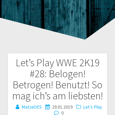
Let’s Play WWE 2K19
Beitragsnavigation
#28: Belogen!
Betrogen! Benutzt! So
mag ich’s am liebsten!
MatzeOES
29.01.2019
Let's Play
0