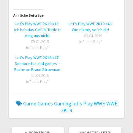
Ähnliche Beiträge
Let’s Play WWE 2K19 #18:
Let’s Play WWE 2K19 #43:
Ich hab das Gefühl Triple H
Wie du mir, so ich dir!
mag uns nicht
03.04.2019
09.01.2019
In "Let's Play"
In "Let's Play"
Let’s Play WWE 2K19 #47:
No more fun and games –
Rache an Braun Strowman
11.04.2019
In "Let's Play"
Game
Games
Gaming
let's Play
WWE
WWE
2K19
VORHERIGER
NÄCHSTER
VORHERIGE:
NÄCHSTER:
LET’S