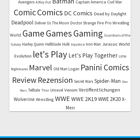
Batman
Captain America
Avengers
Civil War
A Way Out
Comic
Comics
DC Comics
Dead by Daylight
Deadpool
Fire Pro Wrestling
Deliver Us The Moon
Doctor Strange
Game
Games
Gaming
World
Guardians of the
Jurassic World
Harley Quinn
Hellblade
Hulk
Iron Man
Galaxy
Injustice
let's Play
Let's Play Together
Evolution
Little
Marvel
Panini Comics
Old Man Logan
Nightmares
Review
Rezension
Spider-Man
Secret Wars
Star
Veröffentlichungen
Venom
Telltale
Unravel
Thor
Wars
WWE
WWE 2K19
WWE 2K20
X-
Wolverine
Wrestling
Men