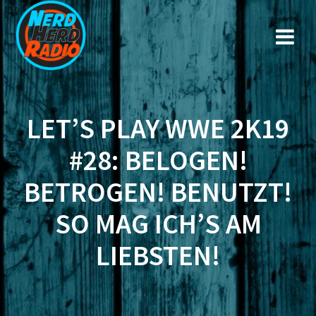
Zum
Inhalt
springen
LET’S PLAY WWE 2K19
#28: BELOGEN!
BETROGEN! BENUTZT!
SO MAG ICH’S AM
LIEBSTEN!