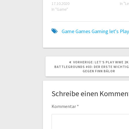
17.10.2020
In "Le
In "Game"
Game
Games
Gaming
let's Pla
VORHERIGER
VORHERIGE:
LET’S PLAY WWE 2K
BEITRAG:
BATTLEGROUNDS #03: DER ERSTE WICHTI
GEGEN FINN BÁLOR
Schreibe einen Kommen
Kommentar
*