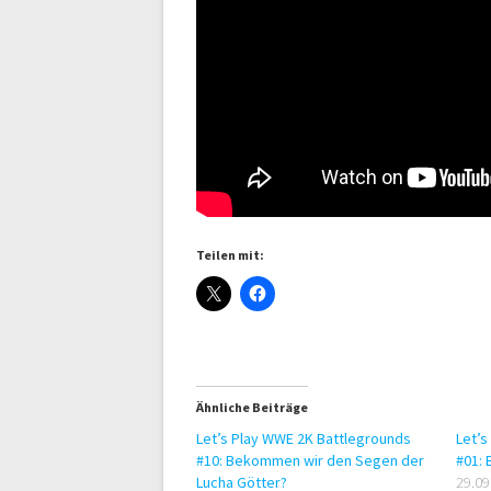
Teilen mit:
Ähnliche Beiträge
Let’s Play WWE 2K Battlegrounds
Let’s
#10: Bekommen wir den Segen der
#01: 
Lucha Götter?
29.09