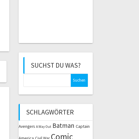
SUCHST DU WAS?
Suchen
nach:
SCHLAGWÖRTER
Batman
Captain
Avengers
A Way Out
Comic
America
Civil War