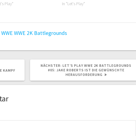
t's Play"
In "Let's Play"
y
WWE
WWE 2K Battlegrounds
NÄCHSTER
NÄCHSTER:
LET’S PLAY WWE 2K BATTLEGROUNDS
BEITRAG:
#05: JAKE ROBERTS IST DIE GEWÜNSCHTE
GE KAMPF
HERAUSFORDERUNG
tar