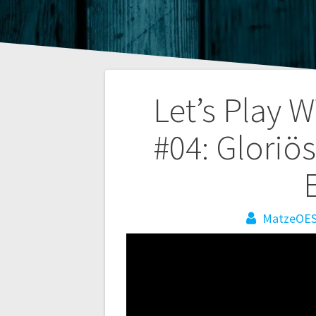
Beitragsnaviga
Let’s Play 
#04: Gloriö
MatzeOE