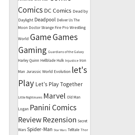
Comics
DC Comics
Dead by
Deadpool
Daylight
Deliver Us The
Fire Pro Wrestling
Moon
Doctor Strange
Game
Games
World
Gaming
Guardians of the Galaxy
Harley Quinn
Hellblade
Hulk
Iron
Injustice
let's
Jurassic World Evolution
Man
Play
Let's Play Together
Marvel
Old Man
Little Nightmares
Panini Comics
Logan
Review
Rezension
Secret
Spider-Man
Wars
Telltale
Thor
Star Wars