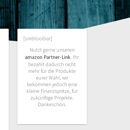
[smbtoolbar]
Nutzt gerne unseren
amazon Partner-Link
. Ihr
bezahlt dadurch nicht
mehr für die Produkte
eurer Wahl, wir
bekommen jedoch eine
kleine Finanzspritze, für
zukünftige Projekte.
Dankeschön.