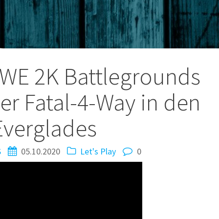
tion
WWE 2K Battlegrounds
ser Fatal-4-Way in den
Everglades
S
05.10.2020
Let's Play
0