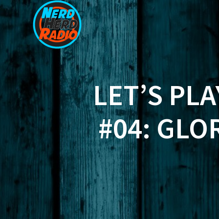
Zum
Inhalt
springen
LET’S PL
#04: GLO