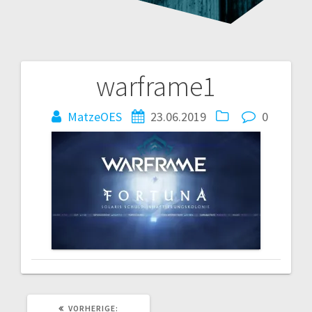
warframe1
Beitragsnavigation
MatzeOES
23.06.2019
0
VORHERIGER
VORHERIGE: