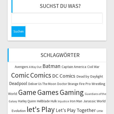
SUCHST DU WAS?
Suchen
nach:
SCHLAGWÖRTER
Batman
Captain America
Avengers
Civil War
A Way Out
Comic
Comics
DC Comics
Dead by Daylight
Deadpool
Fire Pro Wrestling
Deliver Us The Moon
Doctor Strange
Game
Games
Gaming
World
Guardians of the
Jurassic World
Harley Quinn
Hellblade
Hulk
Iron Man
Galaxy
Injustice
let's Play
Let's Play Together
Evolution
Little