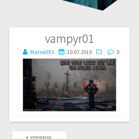
vampyr01
Beitragsnavigation
MatzeOES
10.07.2019
0
VORHERIGER
VORHERIGE: