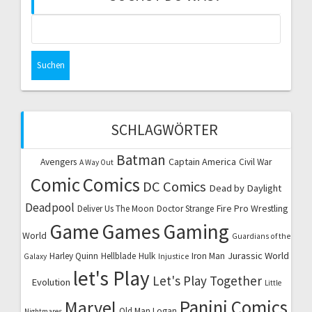
Suchen
nach:
SCHLAGWÖRTER
Batman
Captain America
Avengers
Civil War
A Way Out
Comic
Comics
DC Comics
Dead by Daylight
Deadpool
Fire Pro Wrestling
Deliver Us The Moon
Doctor Strange
Game
Games
Gaming
World
Guardians of the
Jurassic World
Harley Quinn
Hellblade
Hulk
Iron Man
Galaxy
Injustice
let's Play
Let's Play Together
Evolution
Little
Marvel
Panini Comics
Old Man Logan
Nightmares