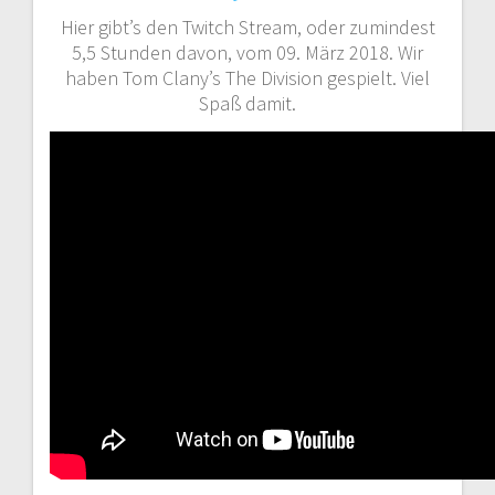
Hier gibt’s den Twitch Stream, oder zumindest
5,5 Stunden davon, vom 09. März 2018. Wir
haben Tom Clany’s The Division gespielt. Viel
Spaß damit.