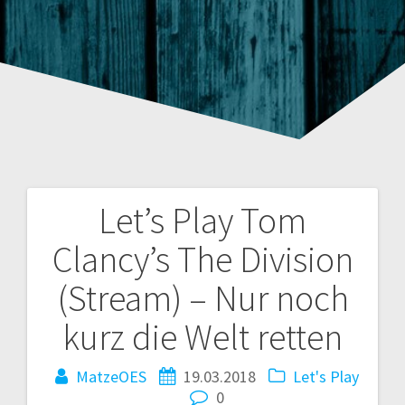
Let’s Play Tom
Beitragsnavigation
Clancy’s The Division
(Stream) – Nur noch
kurz die Welt retten
MatzeOES
19.03.2018
Let's Play
0