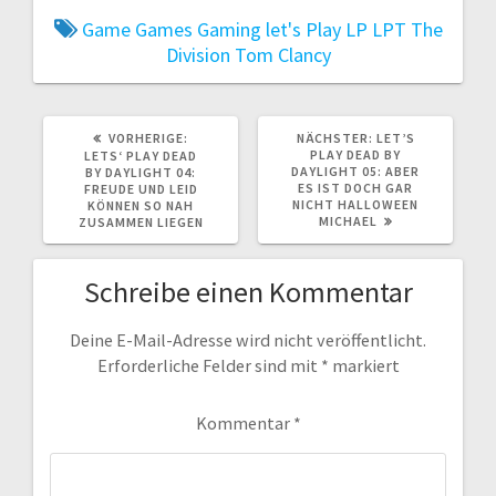
Game
Games
Gaming
let's Play
LP
LPT
The
Division
Tom Clancy
VORHERIGER
NÄCHSTER
VORHERIGE:
NÄCHSTER:
LET’S
BEITRAG:
BEITRAG:
PLAY DEAD BY
LETS‘ PLAY DEAD
DAYLIGHT 05: ABER
BY DAYLIGHT 04:
ES IST DOCH GAR
FREUDE UND LEID
NICHT HALLOWEEN
KÖNNEN SO NAH
MICHAEL
ZUSAMMEN LIEGEN
Schreibe einen Kommentar
Deine E-Mail-Adresse wird nicht veröffentlicht.
Erforderliche Felder sind mit
*
markiert
Kommentar
*