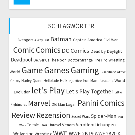
SCHLAGWÖRTER
Batman
Captain America
Avengers
Civil War
A Way Out
Comic
Comics
DC Comics
Dead by Daylight
Deadpool
Fire Pro Wrestling
Deliver Us The Moon
Doctor Strange
Game
Games
Gaming
World
Guardians of the
Jurassic World
Harley Quinn
Hellblade
Hulk
Iron Man
Galaxy
Injustice
let's Play
Let's Play Together
Evolution
Little
Marvel
Panini Comics
Old Man Logan
Nightmares
Review
Rezension
Spider-Man
Secret Wars
Star
Veröffentlichungen
Venom
Telltale
Unravel
Thor
Wars
WWE
WWE 2K19
WWE 2K20
X-
Wolverine
Wrestling