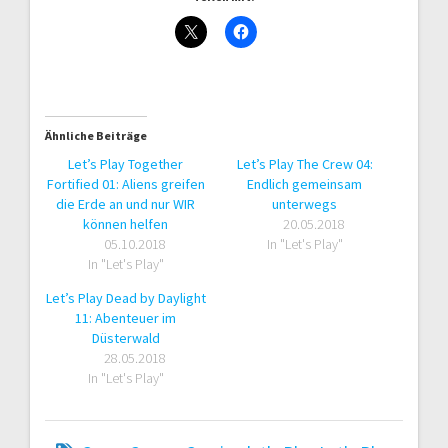
Ähnliche Beiträge
Let’s Play Together
Let’s Play The Crew 04:
Fortified 01: Aliens greifen
Endlich gemeinsam
die Erde an und nur WIR
unterwegs
können helfen
20.05.2018
05.10.2018
In "Let's Play"
In "Let's Play"
Let’s Play Dead by Daylight
11: Abenteuer im
Düsterwald
28.05.2018
In "Let's Play"