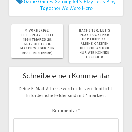
Game
Games
Gaming
let's Play
Let's Play
Together
We Were Here
VORHERIGER
NÄCHSTER
VORHERIGE:
NÄCHSTER:
LET’S
BEITRAG:
BEITRAG:
PLAY TOGETHER
LET’S PLAY LITTLE
FORTIFIED 01:
NIGHTMARES 29:
ALIENS GREIFEN
SETZ BITTE DIE
DIE ERDE AN UND
MASKE WIEDER AUF
NUR WIR KÖNNEN
MUTTERN (ENDE)
HELFEN
Schreibe einen Kommentar
Deine E-Mail-Adresse wird nicht veröffentlicht.
Erforderliche Felder sind mit
*
markiert
Kommentar
*