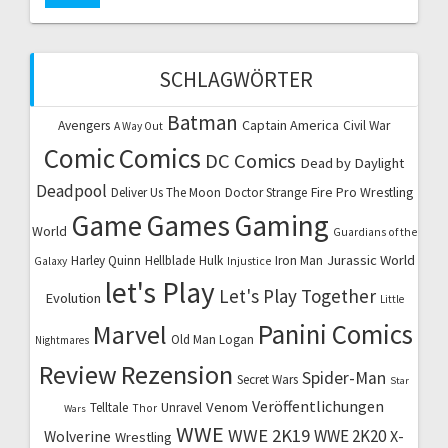
SCHLAGWÖRTER
Batman
Captain America
Avengers
Civil War
A Way Out
Comic
Comics
DC Comics
Dead by Daylight
Deadpool
Fire Pro Wrestling
Deliver Us The Moon
Doctor Strange
Game
Games
Gaming
World
Guardians of the
Jurassic World
Harley Quinn
Hellblade
Hulk
Iron Man
Galaxy
Injustice
let's Play
Let's Play Together
Evolution
Little
Marvel
Panini Comics
Old Man Logan
Nightmares
Review
Rezension
Spider-Man
Secret Wars
Star
Veröffentlichungen
Venom
Telltale
Unravel
Thor
Wars
WWE
WWE 2K19
WWE 2K20
X-
Wolverine
Wrestling