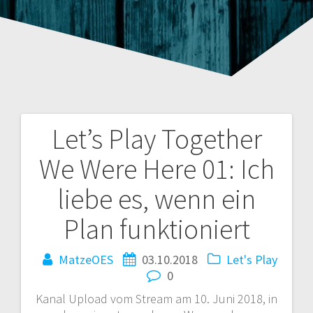
Let’s Play Together
Beitragsnavigation
We Were Here 01: Ich
liebe es, wenn ein
Plan funktioniert
MatzeOES
03.10.2018
Let's Play
0
Kanal Upload vom Stream am 10. Juni 2018, in