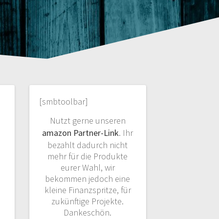
[smbtoolbar]
Nutzt gerne unseren
amazon Partner-Link
. Ihr
bezahlt dadurch nicht
mehr für die Produkte
eurer Wahl, wir
bekommen jedoch eine
kleine Finanzspritze, für
zukünftige Projekte.
Dankeschön.