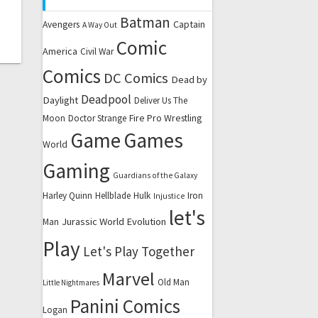
Batman
Captain
Avengers
A Way Out
Comic
America
Civil War
Comics
DC Comics
Dead by
Deadpool
Daylight
Deliver Us The
Fire Pro Wrestling
Moon
Doctor Strange
Game
Games
World
Gaming
Guardians of the Galaxy
Harley Quinn
Hellblade
Hulk
Iron
Injustice
let's
Jurassic World Evolution
Man
Play
Let's Play Together
Marvel
Old Man
Little Nightmares
Panini Comics
Logan