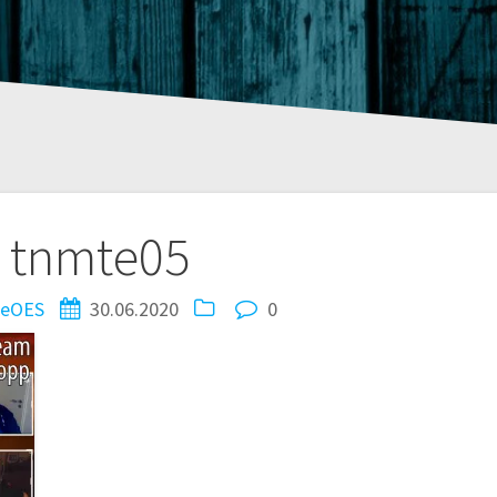
tion
tnmte05
zeOES
30.06.2020
0