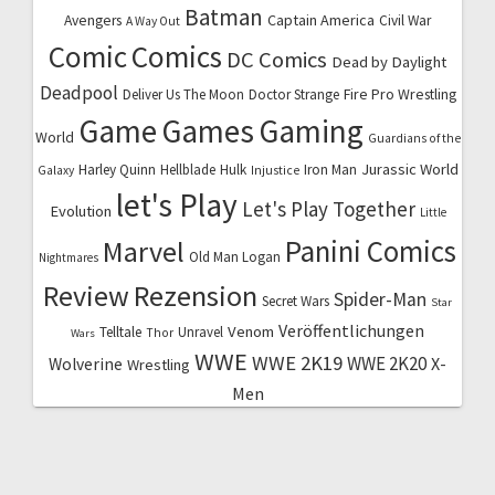
Batman
Captain America
Avengers
Civil War
A Way Out
Comic
Comics
DC Comics
Dead by Daylight
Deadpool
Fire Pro Wrestling
Deliver Us The Moon
Doctor Strange
Game
Games
Gaming
World
Guardians of the
Jurassic World
Harley Quinn
Hellblade
Hulk
Iron Man
Galaxy
Injustice
let's Play
Let's Play Together
Evolution
Little
Marvel
Panini Comics
Old Man Logan
Nightmares
Review
Rezension
Spider-Man
Secret Wars
Star
Veröffentlichungen
Venom
Telltale
Unravel
Thor
Wars
WWE
WWE 2K19
WWE 2K20
X-
Wolverine
Wrestling
Men