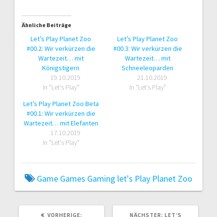
Ähnliche Beiträge
Let’s Play Planet Zoo
Let’s Play Planet Zoo
#00.2: Wir verkürzen die
#00.3: Wir verkürzen die
Wartezeit… mit
Wartezeit… mit
Königstigern
Schneeleoparden
19.10.2019
21.10.2019
In "Let's Play"
In "Let's Play"
Let’s Play Planet Zoo Beta
#00.1: Wir verkürzen die
Wartezeit… mit Elefanten
17.10.2019
In "Let's Play"
Game
Games
Gaming
let's Play
Planet Zoo
VORHERIGER
NÄCHSTER
VORHERIGE:
NÄCHSTER:
LET’S