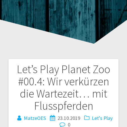
Let’s Play Planet Zoo
Beitragsnavigation
#00.4: Wir verkürzen
die Wartezeit… mit
Flusspferden
MatzeOES
23.10.2019
Let's Play
0