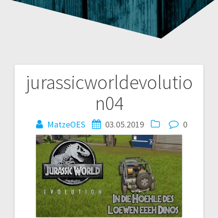
jurassicworldevolutio
Beitragsnavigation
n04
MatzeOES
03.05.2019
0