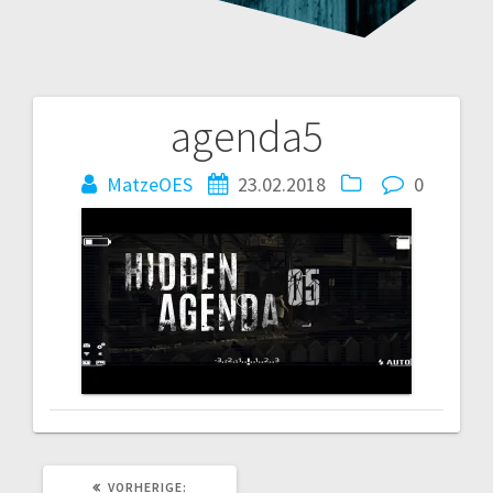
agenda5
Beitragsnavigation
MatzeOES
23.02.2018
0
VORHERIGER
VORHERIGE: