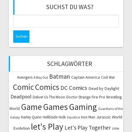
SUCHST DU WAS?
Suchen
nach:
SCHLAGWÖRTER
Batman
Captain America
Avengers
Civil War
A Way Out
Comic
Comics
DC Comics
Dead by Daylight
Deadpool
Fire Pro Wrestling
Deliver Us The Moon
Doctor Strange
Game
Games
Gaming
World
Guardians of the
Jurassic World
Harley Quinn
Hellblade
Hulk
Iron Man
Galaxy
Injustice
let's Play
Let's Play Together
Evolution
Little