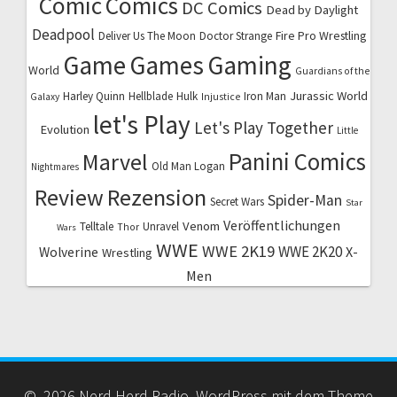
Comic
Comics
DC Comics
Dead by Daylight
Deadpool
Fire Pro Wrestling
Deliver Us The Moon
Doctor Strange
Game
Games
Gaming
World
Guardians of the
Jurassic World
Harley Quinn
Hellblade
Hulk
Iron Man
Galaxy
Injustice
let's Play
Let's Play Together
Evolution
Little
Marvel
Panini Comics
Old Man Logan
Nightmares
Review
Rezension
Spider-Man
Secret Wars
Star
Veröffentlichungen
Venom
Telltale
Unravel
Thor
Wars
WWE
WWE 2K19
WWE 2K20
X-
Wolverine
Wrestling
Men
© 2026 Nerd Herd Radio. WordPress mit dem Theme