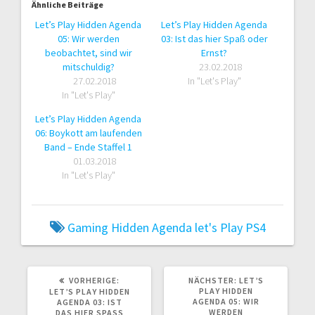
Ähnliche Beiträge
Let’s Play Hidden Agenda
Let’s Play Hidden Agenda
05: Wir werden
03: Ist das hier Spaß oder
beobachtet, sind wir
Ernst?
mitschuldig?
23.02.2018
27.02.2018
In "Let's Play"
In "Let's Play"
Let’s Play Hidden Agenda
06: Boykott am laufenden
Band – Ende Staffel 1
01.03.2018
In "Let's Play"
Gaming
Hidden Agenda
let's Play
PS4
VORHERIGER
NÄCHSTER
VORHERIGE:
NÄCHSTER:
LET’S
BEITRAG:
BEITRAG:
PLAY HIDDEN
LET’S PLAY HIDDEN
AGENDA 05: WIR
AGENDA 03: IST
WERDEN
DAS HIER SPASS O