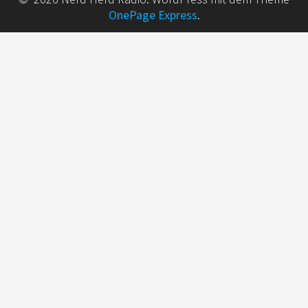
OnePage Express
.