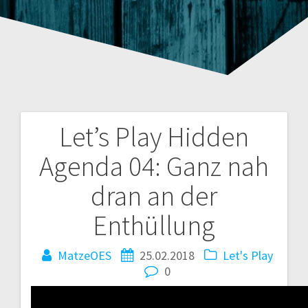
Let’s Play Hidden
Beitragsnavigation
Agenda 04: Ganz nah
dran an der
Enthüllung
MatzeOES
25.02.2018
Let's Play
0