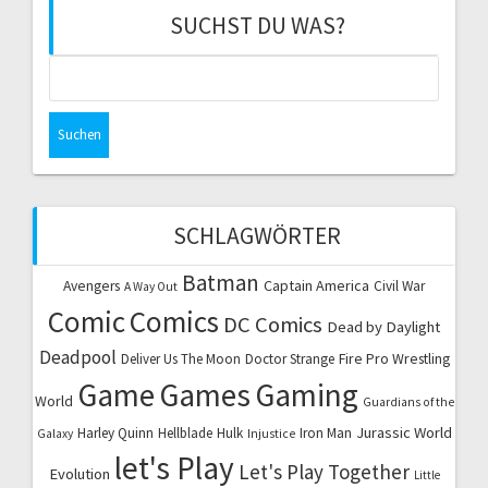
SUCHST DU WAS?
Suchen
nach:
SCHLAGWÖRTER
Batman
Captain America
Avengers
Civil War
A Way Out
Comic
Comics
DC Comics
Dead by Daylight
Deadpool
Fire Pro Wrestling
Deliver Us The Moon
Doctor Strange
Game
Games
Gaming
World
Guardians of the
Jurassic World
Harley Quinn
Hellblade
Hulk
Iron Man
Galaxy
Injustice
let's Play
Let's Play Together
Evolution
Little