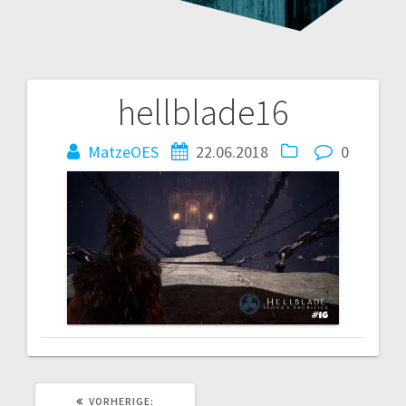
hellblade16
Beitragsnavigation
MatzeOES
22.06.2018
0
VORHERIGER
VORHERIGE: