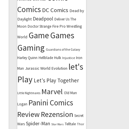
Comics
DC Comics
Dead by
Deadpool
Daylight
Deliver Us The
Fire Pro Wrestling
Moon
Doctor Strange
Game
Games
World
Gaming
Guardians of the Galaxy
Harley Quinn
Hellblade
Hulk
Iron
Injustice
let's
Jurassic World Evolution
Man
Play
Let's Play Together
Marvel
Old Man
Little Nightmares
Panini Comics
Logan
Review
Rezension
Secret
Spider-Man
Wars
Telltale
Thor
Star Wars