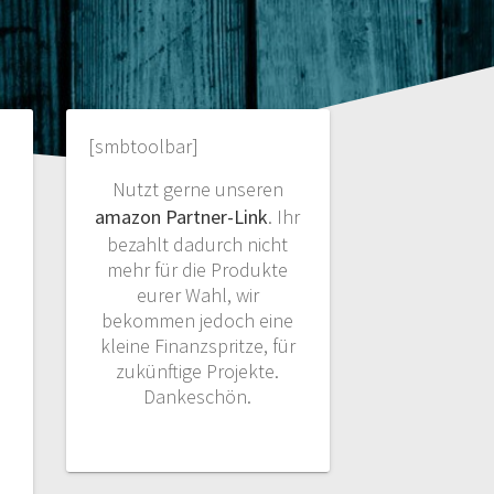
[smbtoolbar]
Nutzt gerne unseren
amazon Partner-Link
. Ihr
bezahlt dadurch nicht
mehr für die Produkte
eurer Wahl, wir
bekommen jedoch eine
kleine Finanzspritze, für
zukünftige Projekte.
Dankeschön.