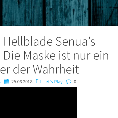
tion
y Hellblade Senua’s
: Die Maske ist nur ein
er der Wahrheit
S
25.06.2018
Let's Play
0