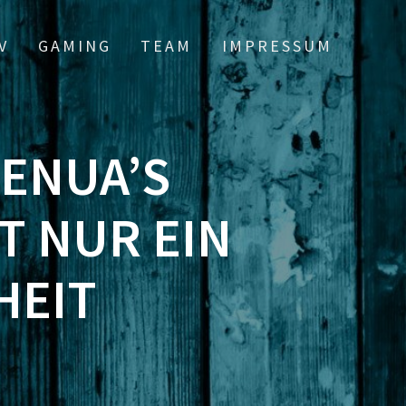
V
GAMING
TEAM
IMPRESSUM
SENUA’S
ST NUR EIN
HEIT