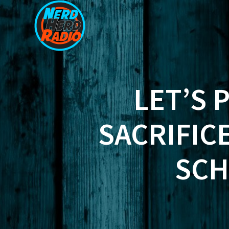
Zum
Inhalt
springen
LET’S 
SACRIFICE
SCH