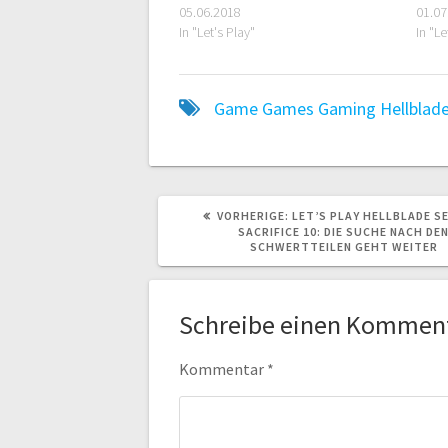
05.06.2018
01.07
In "Let's Play"
In "Le
Game
Games
Gaming
Hellblad
VORHERIGER
VORHERIGE:
LET’S PLAY HELLBLADE S
BEITRAG:
SACRIFICE 10: DIE SUCHE NACH DE
SCHWERTTEILEN GEHT WEITER
Schreibe einen Kommen
Kommentar
*