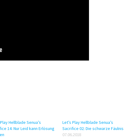
 Play Hellblade Senua’s
Let’s Play Hellblade Senua’s
fice 14: Nur Leid kann Erlösung
Sacrifice 02: Die schwarze Fäulnis
gen
07.06.2018