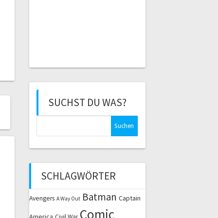
SUCHST DU WAS?
Suchen
nach:
SCHLAGWÖRTER
Batman
Captain
Avengers
A Way Out
Comic
America
Civil War