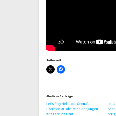
Teilen mit:
Ähnliche Beiträge
Let’s Play Hellblade Senua’s
Let’s
Sacrifice 01: Die Reise der jungen
Sacri
Kriegerin beginnt
brin