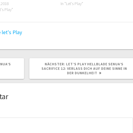
.2018
In "Let's Play"
t's Play"
e
let's Play
NÄCHSTER
ENUA’S
NÄCHSTER:
LET’S PLAY HELLBLADE SENUA’S
BEITRAG:
SACRIFICE 12: VERLASS DICH AUF DEINE SINNE IN
N
DER DUNKELHEIT
tar