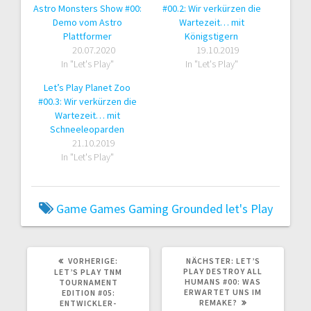
Astro Monsters Show #00:
#00.2: Wir verkürzen die
Demo vom Astro
Wartezeit… mit
Plattformer
Königstigern
20.07.2020
19.10.2019
In "Let's Play"
In "Let's Play"
Let’s Play Planet Zoo
#00.3: Wir verkürzen die
Wartezeit… mit
Schneeleoparden
21.10.2019
In "Let's Play"
Game
Games
Gaming
Grounded
let's Play
VORHERIGER
NÄCHSTER
VORHERIGE:
NÄCHSTER:
LET’S
BEITRAG:
BEITRAG:
PLAY DESTROY ALL
LET’S PLAY TNM
HUMANS #00: WAS
TOURNAMENT
ERWARTET UNS IM
EDITION #05:
REMAKE?
ENTWICKLER-