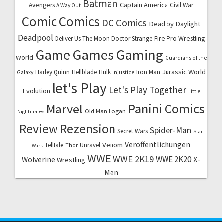
Batman
Captain America
Avengers
Civil War
A Way Out
Comic
Comics
DC Comics
Dead by Daylight
Deadpool
Fire Pro Wrestling
Deliver Us The Moon
Doctor Strange
Game
Games
Gaming
World
Guardians of the
Jurassic World
Harley Quinn
Hellblade
Hulk
Iron Man
Galaxy
Injustice
let's Play
Let's Play Together
Evolution
Little
Marvel
Panini Comics
Old Man Logan
Nightmares
Review
Rezension
Spider-Man
Secret Wars
Star
Veröffentlichungen
Venom
Telltale
Unravel
Thor
Wars
WWE
WWE 2K19
WWE 2K20
X-
Wolverine
Wrestling
Men