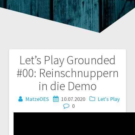
Let’s Play Grounded
Beitragsnavigation
#00: Reinschnuppern
in die Demo
MatzeOES
10.07.2020
Let's Play
0