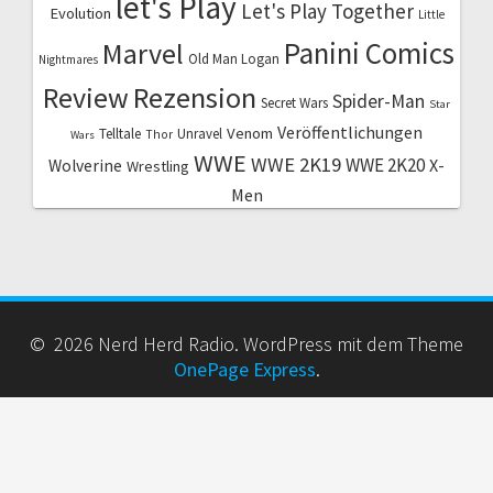
let's Play
Let's Play Together
Evolution
Little
Marvel
Panini Comics
Old Man Logan
Nightmares
Review
Rezension
Spider-Man
Secret Wars
Star
Veröffentlichungen
Venom
Telltale
Unravel
Thor
Wars
WWE
WWE 2K19
WWE 2K20
X-
Wolverine
Wrestling
Men
© 2026 Nerd Herd Radio. WordPress mit dem Theme
OnePage Express
.