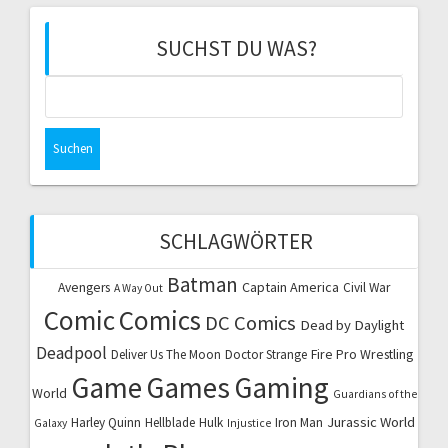
SUCHST DU WAS?
Suchen
nach:
SCHLAGWÖRTER
Batman
Captain America
Avengers
Civil War
A Way Out
Comic
Comics
DC Comics
Dead by Daylight
Deadpool
Fire Pro Wrestling
Deliver Us The Moon
Doctor Strange
Game
Games
Gaming
World
Guardians of the
Jurassic World
Harley Quinn
Hellblade
Hulk
Iron Man
Galaxy
Injustice