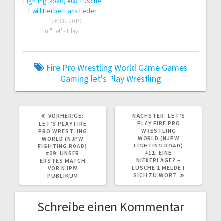
Fighting Road) #08: Lusche
1 will Herbert ans Leder
26.08.2019
In "Let's Play"
Fire Pro Wrestling World
Game
Games
Gaming
let's Play
Wrestling
VORHERIGER
NÄCHSTER
VORHERIGE:
NÄCHSTER:
LET’S
BEITRAG:
BEITRAG:
PLAY FIRE PRO
LET’S PLAY FIRE
WRESTLING
PRO WRESTLING
WORLD (NJPW
WORLD (NJPW
FIGHTING ROAD)
FIGHTING ROAD)
#11: EINE
#09: UNSER
NIEDERLAGE? –
ERSTES MATCH
LUSCHE 1 MELDET
VOR NJPW
SICH ZU WORT
PUBLIKUM
Schreibe einen Kommentar