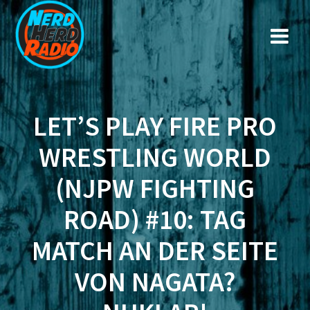
Zum
Inhalt
springen
LET’S PLAY FIRE PRO
WRESTLING WORLD
(NJPW FIGHTING
ROAD) #10: TAG
MATCH AN DER SEITE
VON NAGATA?