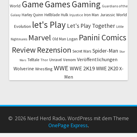
Game
Games
Gaming
World
Guardians of the
Jurassic World
Harley Quinn
Hellblade
Hulk
Iron Man
Galaxy
Injustice
let's Play
Let's Play Together
Evolution
Little
Marvel
Panini Comics
Old Man Logan
Nightmares
Review
Rezension
Spider-Man
Secret Wars
Star
Veröffentlichungen
Venom
Telltale
Unravel
Thor
Wars
WWE
WWE 2K19
WWE 2K20
X-
Wolverine
Wrestling
Men
© 2026 Nerd Herd Radio. WordPress mit dem Theme
OnePage Express
.