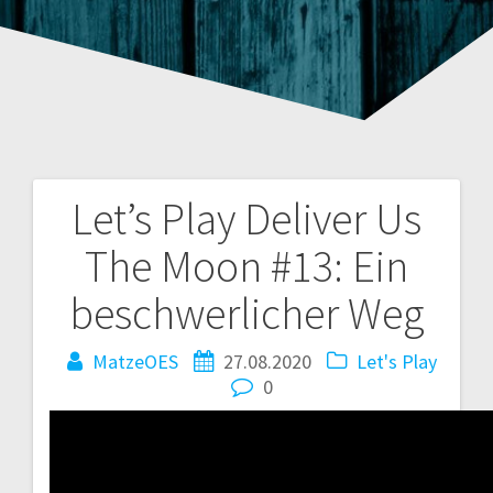
Let’s Play Deliver Us
Beitragsnavigation
The Moon #13: Ein
beschwerlicher Weg
MatzeOES
27.08.2020
Let's Play
0