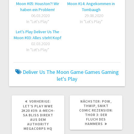
Moon #05: Houston?! Wir
Moon #14: Angekommen in
haben ein Problem!
Tombaugh
06.03.2020
29.08.2020
In "Let's Play"
In "Let's Play"
Let’s Play Deliver Us The
Moon #03: Alles steht Kopf
02.03.2020
In "Let's Play"
Deliver Us The Moon
Game
Games
Gaming
let's Play
VORHERIGER
NÄCHSTER
VORHERIGE:
NÄCHSTER:
POW,
BEITRAG:
BEITRAG:
THWIP, SNIKT
LET’S PLAY WWE
COMIC REZENSION:
2K20 #39: A-MECH-
THOR 3: DER
SA BLISS DIREKT
FLUCH DES
AUS DEM
HAMMERS
AUTHORITY
MEGACORPS HQ