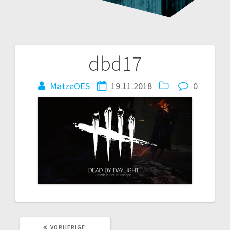
dbd17
Beitragsnavigation
MatzeOES
19.11.2018
0
VORHERIGER
VORHERIGE: