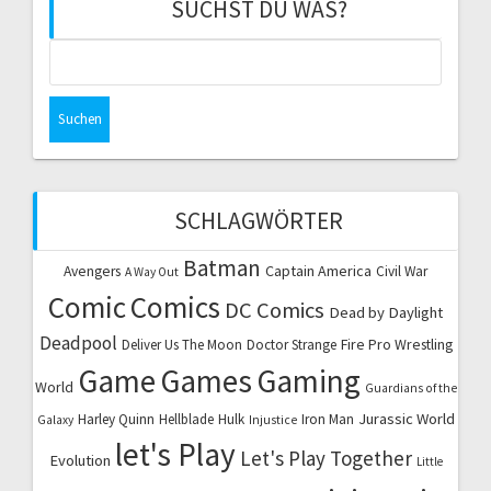
SUCHST DU WAS?
Suchen
nach:
SCHLAGWÖRTER
Batman
Captain America
Avengers
Civil War
A Way Out
Comic
Comics
DC Comics
Dead by Daylight
Deadpool
Fire Pro Wrestling
Deliver Us The Moon
Doctor Strange
Game
Games
Gaming
World
Guardians of the
Jurassic World
Harley Quinn
Hellblade
Hulk
Iron Man
Galaxy
Injustice
let's Play
Let's Play Together
Evolution
Little