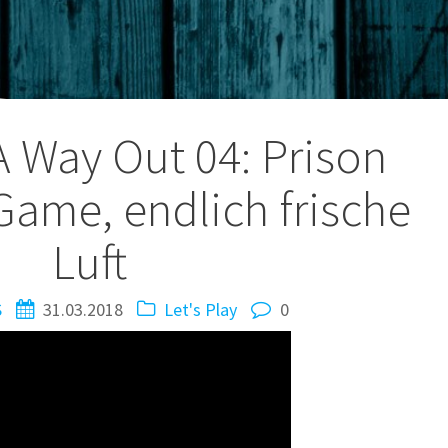
tion
 A Way Out 04: Prison
Game, endlich frische
Luft
S
31.03.2018
Let's Play
0