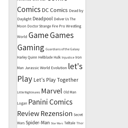
Comics
DC Comics
Dead by
Deadpool
Daylight
Deliver Us The
Fire Pro Wrestling
Moon
Doctor Strange
Game
Games
World
Gaming
Guardians of the Galaxy
Harley Quinn
Hellblade
Hulk
Iron
Injustice
let's
Jurassic World Evolution
Man
Play
Let's Play Together
Marvel
Old Man
Little Nightmares
Panini Comics
Logan
Review
Rezension
Secret
Spider-Man
Wars
Telltale
Thor
Star Wars