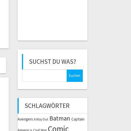
SUCHST DU WAS?
Suchen
nach:
SCHLAGWÖRTER
Batman
Captain
Avengers
A Way Out
Comic
America
Civil War