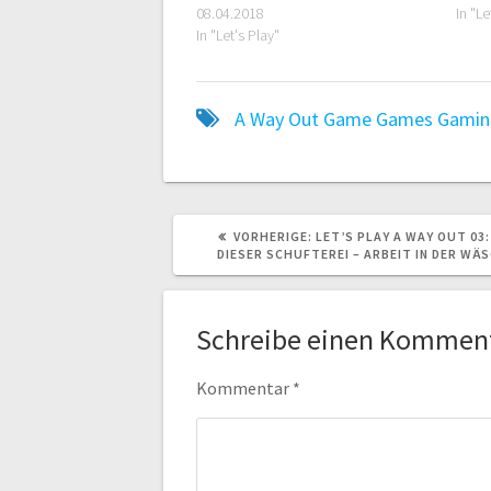
08.04.2018
In "Le
In "Let's Play"
A Way Out
Game
Games
Gamin
VORHERIGER
VORHERIGE:
LET’S PLAY A WAY OUT 03
BEITRAG:
DIESER SCHUFTEREI – ARBEIT IN DER WÄ
Schreibe einen Kommen
Kommentar
*