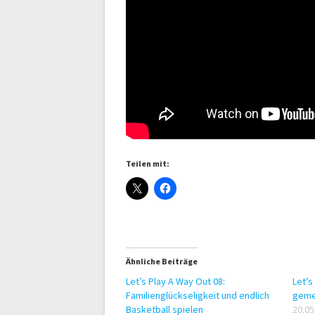
Teilen mit:
Ähnliche Beiträge
Let’s Play A Way Out 08:
Let’s
Familienglückseligkeit und endlich
geme
Basketball spielen
20.05