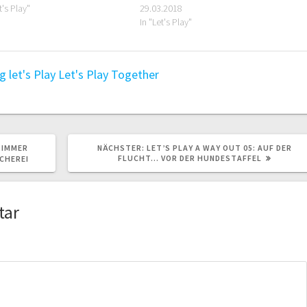
t's Play"
29.03.2018
In "Let's Play"
g
let's Play
Let's Play Together
NÄCHSTER
: IMMER
NÄCHSTER:
LET’S PLAY A WAY OUT 05: AUF DER
BEITRAG:
FLUCHT… VOR DER HUNDESTAFFEL
SCHEREI
tar