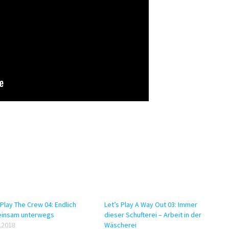
 Play The Crew 04: Endlich
Let’s Play A Way Out 03: Immer
insam unterwegs
dieser Schufterei – Arbeit in der
.2018
Wäscherei