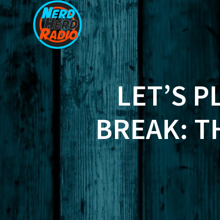
Zum
Inhalt
springen
LET’S P
BREAK: T