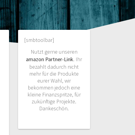
[smbtoolbar]
Nutzt gerne unseren
amazon Partner-Link
. Ihr
bezahlt dadurch nicht
mehr für die Produkte
eurer Wahl, wir
bekommen jedoch eine
kleine Finanzspritze, für
zukünftige Projekte.
Dankeschön.