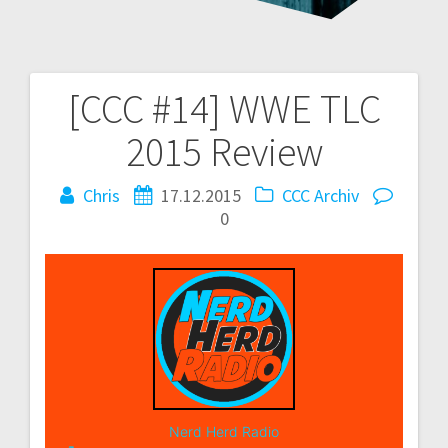
[CCC #14] WWE TLC
Beitragsnavigation
2015 Review
Chris
17.12.2015
CCC Archiv
0