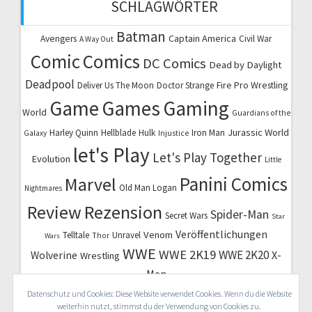
SCHLAGWÖRTER
Batman
Captain America
Avengers
Civil War
A Way Out
Comic
Comics
DC Comics
Dead by Daylight
Deadpool
Fire Pro Wrestling
Deliver Us The Moon
Doctor Strange
Game
Games
Gaming
World
Guardians of the
Jurassic World
Harley Quinn
Hellblade
Hulk
Iron Man
Galaxy
Injustice
let's Play
Let's Play Together
Evolution
Little
Marvel
Panini Comics
Old Man Logan
Nightmares
Review
Rezension
Spider-Man
Secret Wars
Star
Veröffentlichungen
Venom
Telltale
Unravel
Thor
Wars
WWE
WWE 2K19
WWE 2K20
X-
Wolverine
Wrestling
Men
Datenschutz und Cookies: Diese Website verwendet Cookies. Wenn du die Website
weiterhin nutzt, stimmst du der Verwendung von Cookies zu.