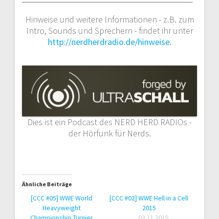
Hinweise und weitere Informationen - z.B. zum
Intro, Sounds und Sprechern - findet ihr unter
http://nerdherdradio.de/hinweise
.
Dies ist ein Podcast des NERD HERD RADIOs -
der Hörfunk für Nerds.
Ähnliche Beiträge
[CCC #05] WWE World
[CCC #02] WWE Hell in a Cell
Heavyweight
2015
Championship Turnier
03.11.2015