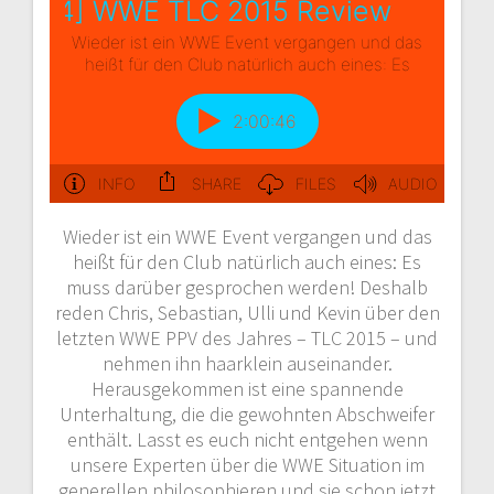
Wieder ist ein WWE Event vergangen und das
heißt für den Club natürlich auch eines: Es
muss darüber gesprochen werden! Deshalb
reden Chris, Sebastian, Ulli und Kevin über den
letzten WWE PPV des Jahres – TLC 2015 – und
nehmen ihn haarklein auseinander.
Herausgekommen ist eine spannende
Unterhaltung, die die gewohnten Abschweifer
enthält. Lasst es euch nicht entgehen wenn
unsere Experten über die WWE Situation im
generellen philosophieren und sie schon jetzt