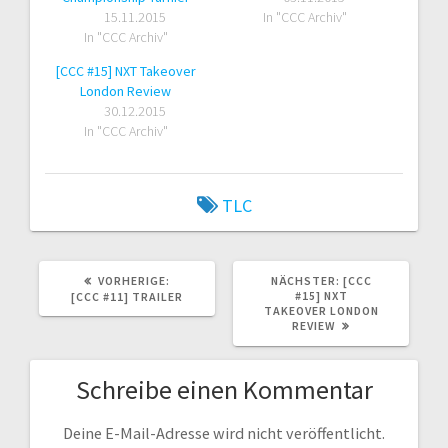
15.11.2015
In "CCC Archiv"
In "CCC Archiv"
[CCC #15] NXT Takeover
London Review
30.12.2015
In "CCC Archiv"
TLC
VORHERIGER
NÄCHSTER
VORHERIGE:
NÄCHSTER:
[CCC
BEITRAG:
BEITRAG:
#15] NXT
[CCC #11] TRAILER
TAKEOVER LONDON
REVIEW
Schreibe einen Kommentar
Deine E-Mail-Adresse wird nicht veröffentlicht.