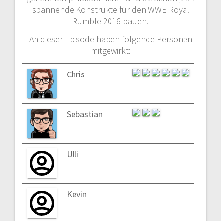
spannende Konstrukte für den WWE Royal
Rumble 2016 bauen.
An dieser Episode haben folgende Personen
mitgewirkt:
Chris
Sebastian
Ulli
Kevin