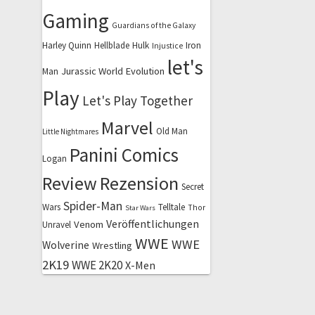
Gaming
Guardians of the Galaxy
Harley Quinn
Hellblade
Hulk
Iron
Injustice
let's
Jurassic World Evolution
Man
Play
Let's Play Together
Marvel
Old Man
Little Nightmares
Panini Comics
Logan
Review
Rezension
Secret
Spider-Man
Wars
Telltale
Thor
Star Wars
Veröffentlichungen
Venom
Unravel
WWE
WWE
Wolverine
Wrestling
2K19
WWE 2K20
X-Men