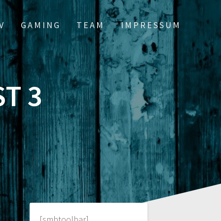
V
GAMING
TEAM
IMPRESSUM
T 3
[smbtoolbar]