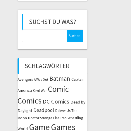
SUCHST DU WAS?
Suchen
nach:
SCHLAGWÖRTER
Batman
Captain
Avengers
A Way Out
Comic
America
Civil War
Comics
DC Comics
Dead by
Deadpool
Daylight
Deliver Us The
Fire Pro Wrestling
Moon
Doctor Strange
Game
Games
World