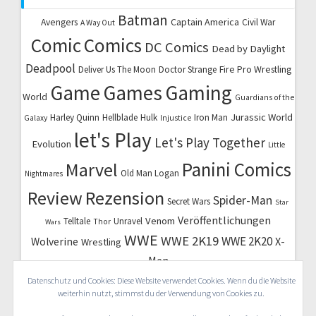
Batman
Captain America
Avengers
Civil War
A Way Out
Comic
Comics
DC Comics
Dead by Daylight
Deadpool
Fire Pro Wrestling
Deliver Us The Moon
Doctor Strange
Game
Games
Gaming
World
Guardians of the
Jurassic World
Harley Quinn
Hellblade
Hulk
Iron Man
Galaxy
Injustice
let's Play
Let's Play Together
Evolution
Little
Marvel
Panini Comics
Old Man Logan
Nightmares
Review
Rezension
Spider-Man
Secret Wars
Star
Veröffentlichungen
Venom
Telltale
Unravel
Thor
Wars
WWE
WWE 2K19
WWE 2K20
X-
Wolverine
Wrestling
Men
Datenschutz und Cookies: Diese Website verwendet Cookies. Wenn du die Website
weiterhin nutzt, stimmst du der Verwendung von Cookies zu.