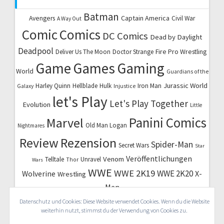
Batman
Captain America
Avengers
Civil War
A Way Out
Comic
Comics
DC Comics
Dead by Daylight
Deadpool
Fire Pro Wrestling
Deliver Us The Moon
Doctor Strange
Game
Games
Gaming
World
Guardians of the
Jurassic World
Harley Quinn
Hellblade
Hulk
Iron Man
Galaxy
Injustice
let's Play
Let's Play Together
Evolution
Little
Marvel
Panini Comics
Old Man Logan
Nightmares
Review
Rezension
Spider-Man
Secret Wars
Star
Veröffentlichungen
Venom
Telltale
Unravel
Thor
Wars
WWE
WWE 2K19
WWE 2K20
X-
Wolverine
Wrestling
Men
Datenschutz und Cookies: Diese Website verwendet Cookies. Wenn du die Website
weiterhin nutzt, stimmst du der Verwendung von Cookies zu.