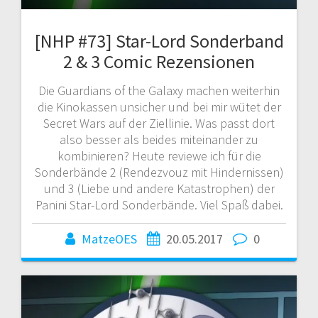
[NHP #73] Star-Lord Sonderband
2 & 3 Comic Rezensionen
Die Guardians of the Galaxy machen weiterhin
die Kinokassen unsicher und bei mir wütet der
Secret Wars auf der Ziellinie. Was passt dort
also besser als beides miteinander zu
kombinieren? Heute reviewe ich für die
Sonderbände 2 (Rendezvouz mit Hindernissen)
und 3 (Liebe und andere Katastrophen) der
Panini Star-Lord Sonderbände. Viel Spaß dabei.
MatzeOES
20.05.2017
0