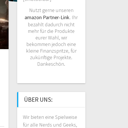
Nutzt gerne unseren
amazon Partner-Link
. Ihr
bezahlt dadurch nicht
mehr für die Produkte
eurer Wahl, wir
bekommen jedoch eine
kleine Finanzspritze, für
zukünftige Projekte.
Dankeschön.
ÜBER UNS:
Wir bieten eine Spielweise
für alle Nerds und Geeks,