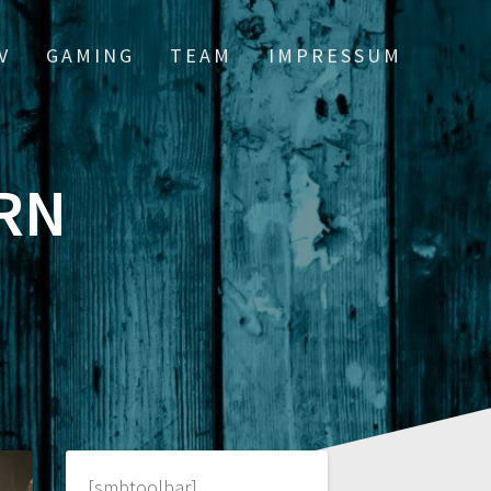
V
GAMING
TEAM
IMPRESSUM
RN
[smbtoolbar]