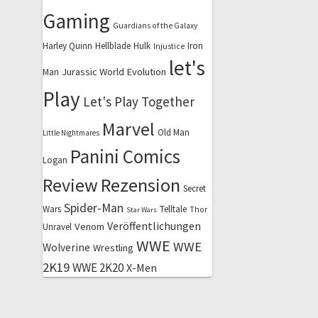
Gaming
Guardians of the Galaxy
Harley Quinn
Hellblade
Hulk
Iron
Injustice
let's
Jurassic World Evolution
Man
Play
Let's Play Together
Marvel
Old Man
Little Nightmares
Panini Comics
Logan
Review
Rezension
Secret
Spider-Man
Wars
Telltale
Thor
Star Wars
Veröffentlichungen
Venom
Unravel
WWE
WWE
Wolverine
Wrestling
2K19
WWE 2K20
X-Men