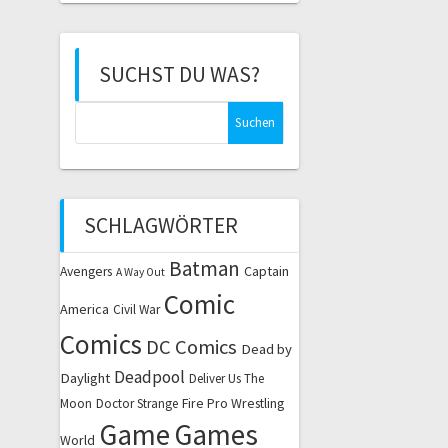
SUCHST DU WAS?
Suchen
nach:
SCHLAGWÖRTER
Batman
Captain
Avengers
A Way Out
Comic
America
Civil War
Comics
DC Comics
Dead by
Deadpool
Daylight
Deliver Us The
Fire Pro Wrestling
Moon
Doctor Strange
Game
Games
World