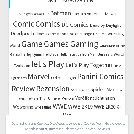
SCHLAGWÖRTER
Batman
Captain America
Avengers
Civil War
A Way Out
Comic
Comics
DC Comics
Dead by Daylight
Deadpool
Fire Pro Wrestling
Deliver Us The Moon
Doctor Strange
Game
Games
Gaming
World
Guardians of the
Jurassic World
Harley Quinn
Hellblade
Hulk
Iron Man
Galaxy
Injustice
let's Play
Let's Play Together
Evolution
Little
Marvel
Panini Comics
Old Man Logan
Nightmares
Review
Rezension
Spider-Man
Secret Wars
Star
Veröffentlichungen
Venom
Telltale
Unravel
Thor
Wars
WWE
WWE 2K19
WWE 2K20
X-
Wolverine
Wrestling
Men
Datenschutz und Cookies: Diese Website verwendet Cookies. Wenn du die Website
weiterhin nutzt, stimmst du der Verwendung von Cookies zu.