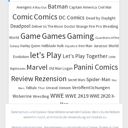
Batman
Captain America
Avengers
Civil War
A Way Out
Comic
Comics
DC Comics
Dead by Daylight
Deadpool
Fire Pro Wrestling
Deliver Us The Moon
Doctor Strange
Game
Games
Gaming
World
Guardians of the
Jurassic World
Harley Quinn
Hellblade
Hulk
Iron Man
Galaxy
Injustice
let's Play
Let's Play Together
Evolution
Little
Marvel
Panini Comics
Old Man Logan
Nightmares
Review
Rezension
Spider-Man
Secret Wars
Star
Veröffentlichungen
Venom
Telltale
Unravel
Thor
Wars
WWE
WWE 2K19
WWE 2K20
X-
Wolverine
Wrestling
Men
Datenschutz und Cookies: Diese Website verwendet Cookies. Wenn du die Website
weiterhin nutzt, stimmst du der Verwendung von Cookies zu.
Weitere Informationen, beispielsweise zur Kontrolle von Cookies, findest du hier: