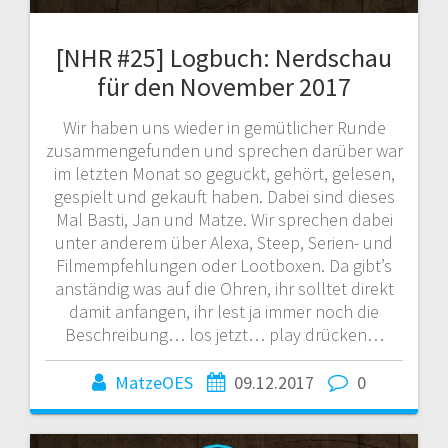
[NHR #25] Logbuch: Nerdschau
für den November 2017
Wir haben uns wieder in gemütlicher Runde
zusammengefunden und sprechen darüber war
im letzten Monat so geguckt, gehört, gelesen,
gespielt und gekauft haben. Dabei sind dieses
Mal Basti, Jan und Matze. Wir sprechen dabei
unter anderem über Alexa, Steep, Serien- und
Filmempfehlungen oder Lootboxen. Da gibt’s
anständig was auf die Ohren, ihr solltet direkt
damit anfangen, ihr lest ja immer noch die
Beschreibung… los jetzt… play drücken…
MatzeOES
09.12.2017
0