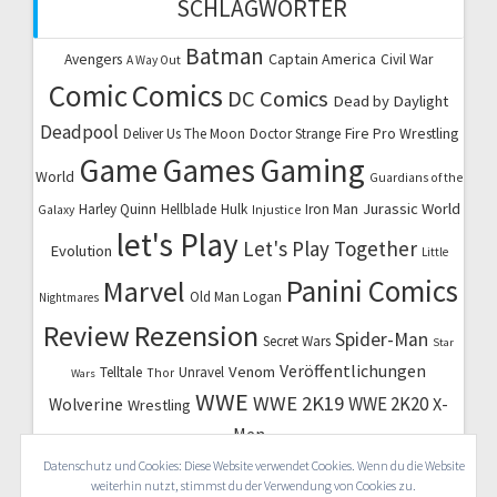
SCHLAGWÖRTER
Batman
Captain America
Avengers
Civil War
A Way Out
Comic
Comics
DC Comics
Dead by Daylight
Deadpool
Fire Pro Wrestling
Deliver Us The Moon
Doctor Strange
Game
Games
Gaming
World
Guardians of the
Jurassic World
Harley Quinn
Hellblade
Hulk
Iron Man
Galaxy
Injustice
let's Play
Let's Play Together
Evolution
Little
Marvel
Panini Comics
Old Man Logan
Nightmares
Review
Rezension
Spider-Man
Secret Wars
Star
Veröffentlichungen
Venom
Telltale
Unravel
Thor
Wars
WWE
WWE 2K19
WWE 2K20
X-
Wolverine
Wrestling
Men
Datenschutz und Cookies: Diese Website verwendet Cookies. Wenn du die Website
weiterhin nutzt, stimmst du der Verwendung von Cookies zu.