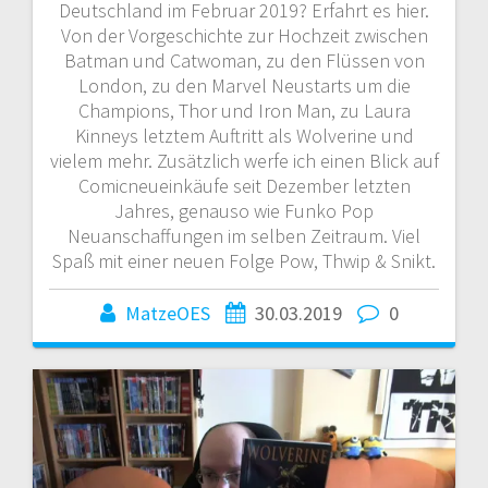
Deutschland im Februar 2019? Erfahrt es hier.
Von der Vorgeschichte zur Hochzeit zwischen
Batman und Catwoman, zu den Flüssen von
London, zu den Marvel Neustarts um die
Champions, Thor und Iron Man, zu Laura
Kinneys letztem Auftritt als Wolverine und
vielem mehr. Zusätzlich werfe ich einen Blick auf
Comicneueinkäufe seit Dezember letzten
Jahres, genauso wie Funko Pop
Neuanschaffungen im selben Zeitraum. Viel
Spaß mit einer neuen Folge Pow, Thwip & Snikt.
MatzeOES
30.03.2019
0