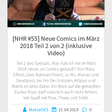
[NHR #55] Neue Comics im März
2018 Teil 2 von 2 (inklusive
Video)
Teil 2 des Specials. Was hab ich mir im März
2018 neues an Comics gekauft? Von Mass
Effect, über Batman Finest, zu Ms. Marvel und
Deadpool, bis hin Die Untoten, Killjoys und
Matrix ist alles dabei. Ein Blick auf die gekauften
Funko Pops darf natürlich auch nicht fehlen.
Viel Spaß mit Pow, Thwip und Snikt.
MatzeOES
21.04.2018
0