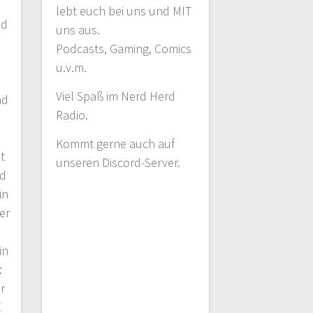
lebt euch bei uns und MIT
nd
uns aus.
Podcasts, Gaming, Comics
u.v.m.
Viel Spaß im Nerd Herd
nd
Radio.
Kommt gerne auch auf
t
unseren Discord-Server.
nd
in
er
in
:
r
E