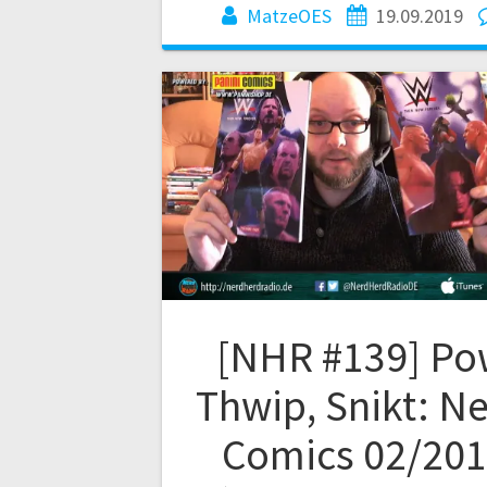
MatzeOES
19.09.2019
[NHR #139] Po
Thwip, Snikt: N
Comics 02/20