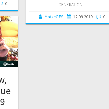
0
GENERATION.
MatzeOES
12.09.2019
0
w,
eue
19