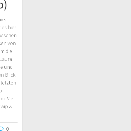
o)
ics
es hier.
zwischen
sen von
um die
 Laura
ne und
en Blick
letzten
p
m. Viel
hwip &
0