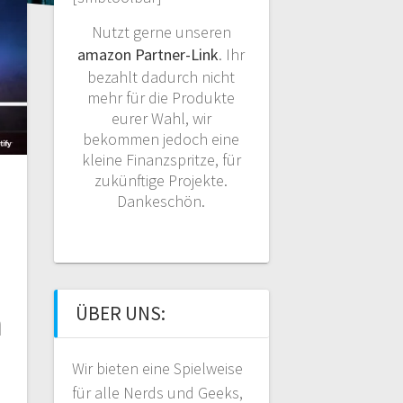
Nutzt gerne unseren
amazon Partner-Link
. Ihr
bezahlt dadurch nicht
mehr für die Produkte
eurer Wahl, wir
bekommen jedoch eine
kleine Finanzspritze, für
zukünftige Projekte.
Dankeschön.
n
ÜBER UNS:
Wir bieten eine Spielweise
für alle Nerds und Geeks,