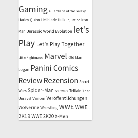
Gaming
Guardians of the Galaxy
Harley Quinn
Hellblade
Hulk
Iron
Injustice
let's
Jurassic World Evolution
Man
Play
Let's Play Together
Marvel
Old Man
Little Nightmares
Panini Comics
Logan
Review
Rezension
Secret
Spider-Man
Wars
Telltale
Thor
Star Wars
Veröffentlichungen
Venom
Unravel
WWE
WWE
Wolverine
Wrestling
2K19
WWE 2K20
X-Men