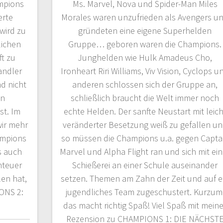
mpions
Ms. Marvel, Nova und Spider-Man Miles
erte
Morales waren unzufrieden als Avengers u
 wird zu
gründeten eine eigene Superhelden
lichen
Gruppe… geboren waren die Champions.
t zu
Junghelden wie Hulk Amadeus Cho,
andler
Ironheart Riri Williams, Viv Vision, Cyclops u
nd nicht
anderen schlossen sich der Gruppe an,
en
schließlich braucht die Welt immer noch
st. Im
echte Helden. Der sanfte Neustart mit leich
ir mehr
veränderter Besetzung weiß zu gefallen u
ampions
so müssen die Champions u.a. gegen Capta
s auch
Marvel und Alpha Flight ran und sich mit ein
nteuer
Schießerei an einer Schule auseinander
len hat,
setzen. Themen am Zahn der Zeit und auf e
IONS 2:
jugendliches Team zugeschustert. Kurzum
das macht richtig Spaß! Viel Spaß mit meine
Rezension zu CHAMPIONS 1: DIE NÄCHST