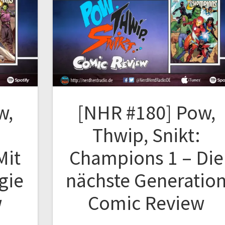
w,
[NHR #180] Pow,
Thwip, Snikt:
Mit
Champions 1 – Die
gie
nächste Generatio
w
Comic Review