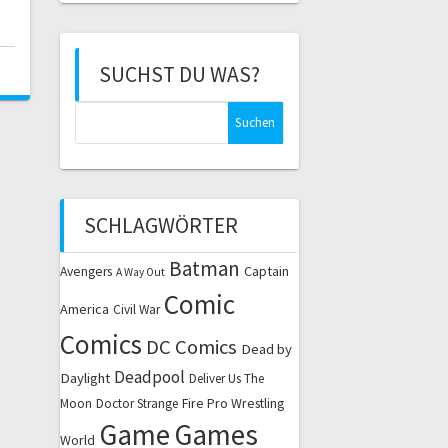
SUCHST DU WAS?
Suchen
nach:
SCHLAGWÖRTER
Batman
Captain
Avengers
A Way Out
Comic
America
Civil War
Comics
DC Comics
Dead by
Deadpool
Daylight
Deliver Us The
Fire Pro Wrestling
Moon
Doctor Strange
Game
Games
World