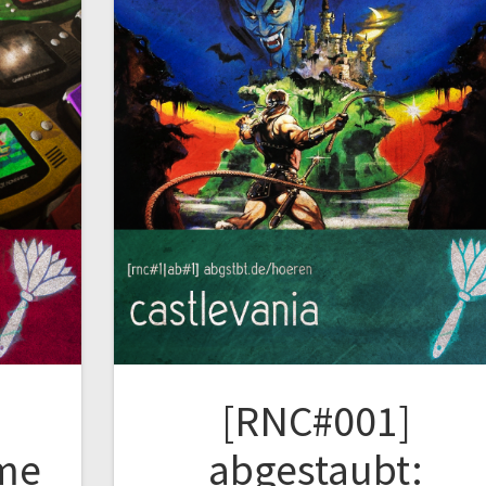
[RNC#001]
ame
abgestaubt: