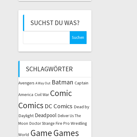
SUCHST DU WAS?
Suchen
nach:
SCHLAGWÖRTER
Batman
Captain
Avengers
A Way Out
Comic
America
Civil War
Comics
DC Comics
Dead by
Deadpool
Daylight
Deliver Us The
Fire Pro Wrestling
Moon
Doctor Strange
Game
Games
World