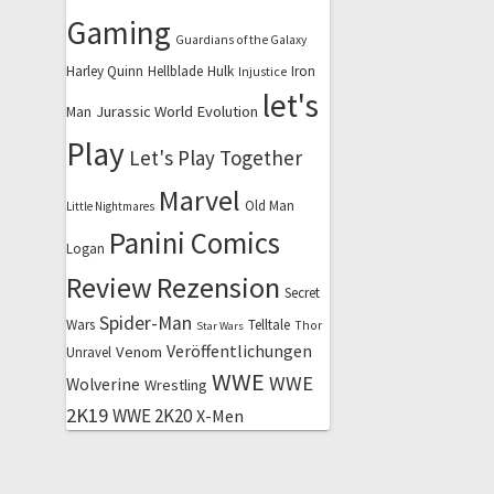
Gaming
Guardians of the Galaxy
Harley Quinn
Hellblade
Hulk
Iron
Injustice
let's
Jurassic World Evolution
Man
Play
Let's Play Together
Marvel
Old Man
Little Nightmares
Panini Comics
Logan
Review
Rezension
Secret
Spider-Man
Wars
Telltale
Thor
Star Wars
Veröffentlichungen
Venom
Unravel
WWE
WWE
Wolverine
Wrestling
2K19
WWE 2K20
X-Men