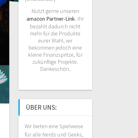
Nutzt gerne unseren
amazon Partner-Link
. Ihr
bezahlt dadurch nicht
mehr für die Produkte
eurer Wahl, wir
bekommen jedoch eine
kleine Finanzspritze, für
zukünftige Projekte.
Dankeschön.
ÜBER UNS:
Wir bieten eine Spielweise
für alle Nerds und Geeks,