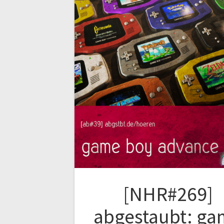
[NHR#269]
abgestaubt: g