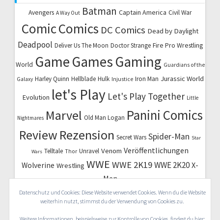
Batman
Captain America
Avengers
Civil War
A Way Out
Comic
Comics
DC Comics
Dead by Daylight
Deadpool
Fire Pro Wrestling
Deliver Us The Moon
Doctor Strange
Game
Games
Gaming
World
Guardians of the
Jurassic World
Harley Quinn
Hellblade
Hulk
Iron Man
Galaxy
Injustice
let's Play
Let's Play Together
Evolution
Little
Marvel
Panini Comics
Old Man Logan
Nightmares
Review
Rezension
Spider-Man
Secret Wars
Star
Veröffentlichungen
Venom
Telltale
Unravel
Thor
Wars
WWE
WWE 2K19
WWE 2K20
X-
Wolverine
Wrestling
Men
Datenschutz und Cookies: Diese Website verwendet Cookies. Wenn du die Website
weiterhin nutzt, stimmst du der Verwendung von Cookies zu.
Weitere Informationen, beispielsweise zur Kontrolle von Cookies, findest du hier: