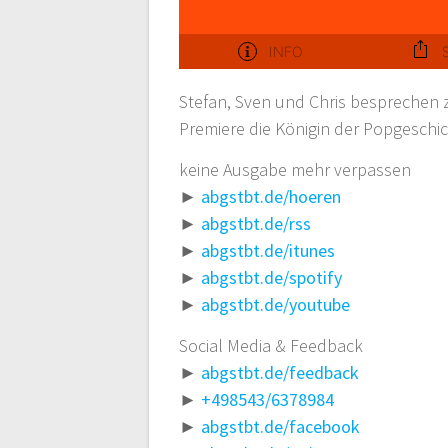
Stefan, Sven und Chris besprechen z
Premiere die Königin der Popgeschi
keine Ausgabe mehr verpassen
►
abgstbt.de/hoeren
►
abgstbt.de/rss
►
abgstbt.de/itunes
►
abgstbt.de/spotify
►
abgstbt.de/youtube
Social Media & Feedback
►
abgstbt.de/feedback
►
+498543/6378984
►
abgstbt.de/facebook