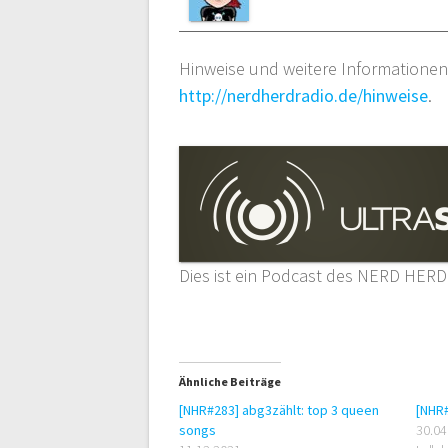
Hinweise und weitere Informationen 
http://nerdherdradio.de/hinweise
.
Dies ist ein Podcast des NERD HERD
Ähnliche Beiträge
[NHR#283] abg3zählt: top 3 queen
[NHR#
songs
30.04