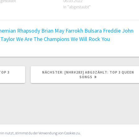
bgestaubt"
06.03.2022
In "abgestaubt"
hemian Rhapsody
Brian May
Farrokh Bulsara
Freddie
John
Taylor
We Are The Champions
We Will Rock You
NÄCHSTER
TOP 3
NÄCHSTER:
[NHR#283] ABG3ZÄHLT: TOP 3 QUEEN
BEITRAG:
SONGS
rhin nutzt, stimmst du der Verwendung von Cookies zu.