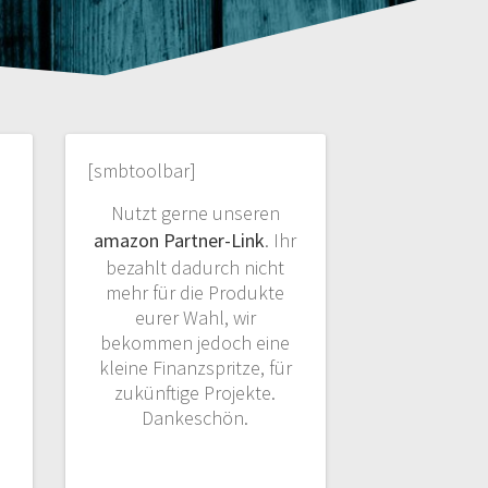
[smbtoolbar]
Nutzt gerne unseren
amazon Partner-Link
. Ihr
bezahlt dadurch nicht
mehr für die Produkte
eurer Wahl, wir
bekommen jedoch eine
kleine Finanzspritze, für
zukünftige Projekte.
Dankeschön.