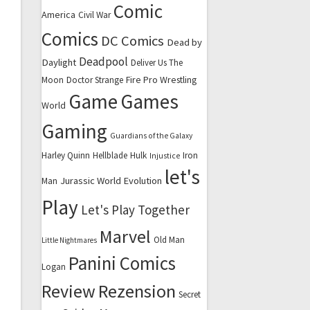
Comic
America
Civil War
Comics
DC Comics
Dead by
Deadpool
Daylight
Deliver Us The
Fire Pro Wrestling
Moon
Doctor Strange
Game
Games
World
Gaming
Guardians of the Galaxy
Harley Quinn
Hellblade
Hulk
Iron
Injustice
let's
Jurassic World Evolution
Man
Play
Let's Play Together
Marvel
Old Man
Little Nightmares
Panini Comics
Logan
Review
Rezension
Secret