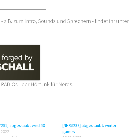
- z.B. zum Intro, Sounds und Sprechern - findet ihr unter
 RADIOs - der Hörfunk für Nerds.
291] abgestaubt wird 50
[NHR#288] abgestaubt: winter
.2022
games