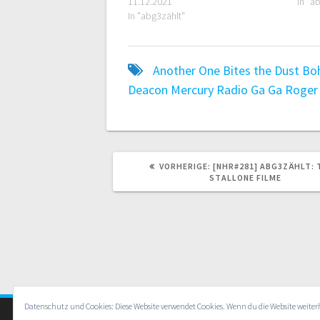
11.12.2021
In "a
In "abg3zählt"
Another One Bites the Dust
Bo
Deacon
Mercury
Radio Ga Ga
Roger 
VORHERIGER
VORHERIGE:
[NHR#281] ABG3ZÄHLT: 
BEITRAG:
STALLONE FILME
Datenschutz und Cookies: Diese Website verwendet Cookies. Wenn du die Website weite