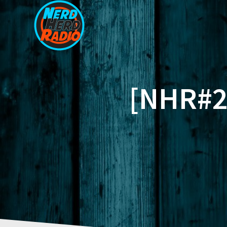
Zum
Inhalt
springen
[NHR#2