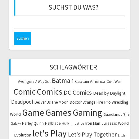
SUCHST DU WAS?
Suchen
nach:
SCHLAGWÖRTER
Batman
Captain America
Avengers
Civil War
A Way Out
Comic
Comics
DC Comics
Dead by Daylight
Deadpool
Fire Pro Wrestling
Deliver Us The Moon
Doctor Strange
Game
Games
Gaming
World
Guardians of the
Jurassic World
Harley Quinn
Hellblade
Hulk
Iron Man
Galaxy
Injustice
let's Play
Let's Play Together
Evolution
Little