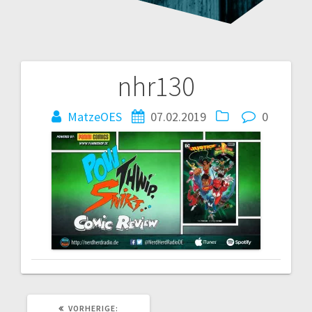
nhr130
Beitragsnavigation
MatzeOES
07.02.2019
0
VORHERIGER
VORHERIGE: