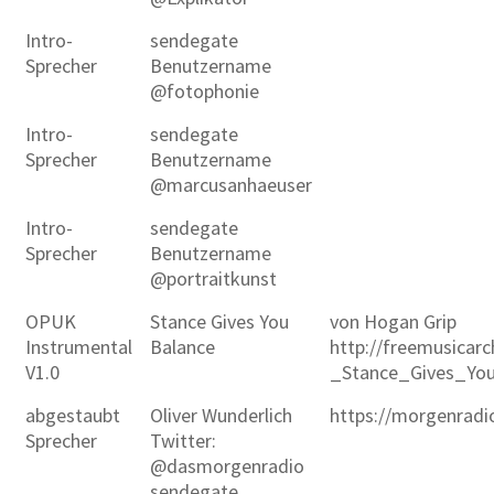
Intro-
sendegate
Sprecher
Benutzername
@fotophonie
Intro-
sendegate
Sprecher
Benutzername
@marcusanhaeuser
Intro-
sendegate
Sprecher
Benutzername
@portraitkunst
OPUK
Stance Gives You
von Hogan Grip
Instrumental
Balance
http://freemusicar
V1.0
_Stance_Gives_Yo
abgestaubt
Oliver Wunderlich
https://morgenradi
Sprecher
Twitter:
@dasmorgenradio
sendegate