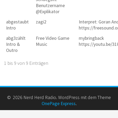
Benutzername
@Explikator
abgestaubt
zagi2
Interpret: Goran And
Intro
https://freesound.
abg3zählt
Free Video Game
mybringback
Intro &
Music
https://youtu.be/
Outro
1 bis 9 von 9 Einträgen
© 2026 Nerd Herd Radio. WordPress mit dem Theme
OnePage Express
.